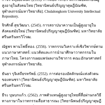
สูงอายุในสังคมไทย [วิทยานิพนธ์ปริญญาดุษฎีบัณฑิต,
จุฬาลงกรณ์มหาวิทยาลัย]. Chulalongkorn University Intellectual
Repository.
จิรศักดิ์ สุขวัฒนา. (2545). การสถาปนาความเป็นผู้สูงอายุใน
สังคมสมัยใหม่ [วิทยานิพนธ์ปริญญาดุษฎีบัณฑิต]. มหาวิทยาลัย
ศรีนครินทรวิโรฒ.
ณัฐพร พานโพธิ์ทอง. (2556). วาทกรรมวิเคราะห์เชิงวิพากษ์ตาม
แนวภาษาศาสตร์: แนวคิดและการนำมาศึกษาวาทกรรมใน
ภาษาไทย. โครงการเผยแพร่ผลงานวิชาการ คณะอักษรศาสตร์
จุฬาลงกรณ์มหาวิทยาลัย.
ธันยา รุจิเสถียรทรัพย์. (2552). การต่อรองอัตลักษณ์แห่งตัวตน
ของคนชรา [วิทยานิพนธ์ปริญญาดุษฎีบัณฑิต]. มหาวิทยาลัย
ศรีนครินทรวิโรฒ.
ธีระ บุษบกแก้ว. (2562). ภาพตัวแทนผู้สูงอายุไทยที่สื่อผ่านกลวิธี
ทางภาษาในวาทกรรมสื่อสาธารณะ [วิทยานิพนธ์ปริญญาดุษฎี