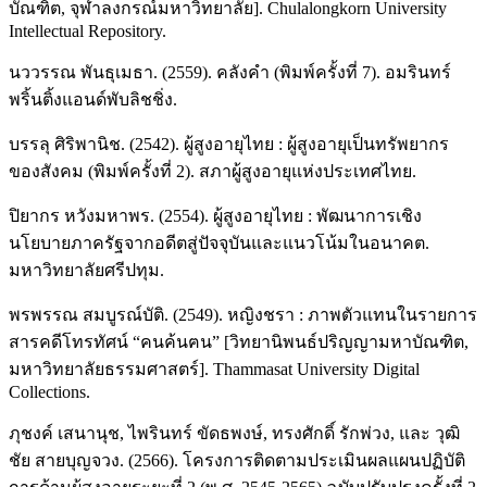
บัณฑิต, จุฬาลงกรณ์มหาวิทยาลัย]. Chulalongkorn University
Intellectual Repository.
นววรรณ พันธุเมธา. (2559). คลังคำ (พิมพ์ครั้งที่ 7). อมรินทร์
พริ้นติ้งแอนด์พับลิชชิ่ง.
บรรลุ ศิริพานิช. (2542). ผู้สูงอายุไทย : ผู้สูงอายุเป็นทรัพยากร
ของสังคม (พิมพ์ครั้งที่ 2). สภาผู้สูงอายุแห่งประเทศไทย.
ปิยากร หวังมหาพร. (2554). ผู้สูงอายุไทย : พัฒนาการเชิง
นโยบายภาครัฐจากอดีตสู่ปัจจุบันและแนวโน้มในอนาคต.
มหาวิทยาลัยศรีปทุม.
พรพรรณ สมบูรณ์บัติ. (2549). หญิงชรา : ภาพตัวแทนในรายการ
สารคดีโทรทัศน์ “คนค้นฅน” [วิทยานิพนธ์ปริญญามหาบัณฑิต,
มหาวิทยาลัยธรรมศาสตร์]. Thammasat University Digital
Collections.
ภุชงค์ เสนานุช, ไพรินทร์ ขัดธพงษ์, ทรงศักดิ์ รักพ่วง, และ วุฒิ
ชัย สายบุญจวง. (2566). โครงการติดตามประเมินผลแผนปฏิบัติ