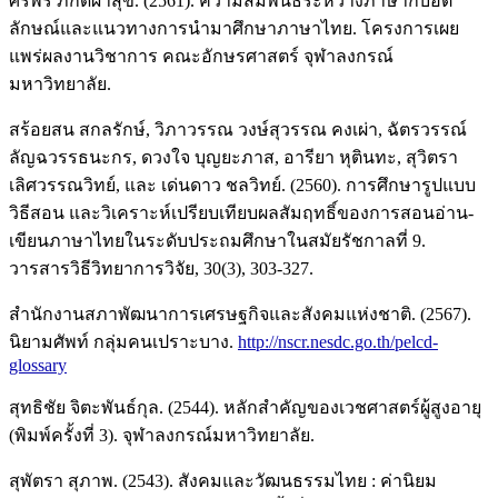
ศิริพร ภักดีผาสุข. (2561). ความสัมพันธ์ระหว่างภาษากับอัต
ลักษณ์และแนวทางการนำมาศึกษาภาษาไทย. โครงการเผย
แพร่ผลงานวิชาการ คณะอักษรศาสตร์ จุฬาลงกรณ์
มหาวิทยาลัย.
สร้อยสน สกลรักษ์, วิภาวรรณ วงษ์สุวรรณ คงเผ่า, ฉัตรวรรณ์
ลัญฉวรรธนะกร, ดวงใจ บุญยะภาส, อารียา หุตินทะ, สุวิตรา
เลิศวรรณวิทย์, และ เด่นดาว ชลวิทย์. (2560). การศึกษารูปแบบ
วิธีสอน และวิเคราะห์เปรียบเทียบผลสัมฤทธิ์ของการสอนอ่าน-
เขียนภาษาไทยในระดับประถมศึกษาในสมัยรัชกาลที่ 9.
วารสารวิธีวิทยาการวิจัย, 30(3), 303-327.
สำนักงานสภาพัฒนาการเศรษฐกิจและสังคมแห่งชาติ. (2567).
นิยามศัพท์ กลุ่มคนเปราะบาง.
http://nscr.nesdc.go.th/pelcd-
glossary
สุทธิชัย จิตะพันธ์กุล. (2544). หลักสำคัญของเวชศาสตร์ผู้สูงอายุ
(พิมพ์ครั้งที่ 3). จุฬาลงกรณ์มหาวิทยาลัย.
สุพัตรา สุภาพ. (2543). สังคมและวัฒนธรรมไทย : ค่านิยม