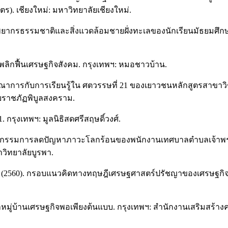
. เชียงใหม่: มหาวิทยาลัยเชียงใหม่.
ัพยากรธรรมชาติและสิ่งแวดล้อมชายฝั่งทะเลของนักเรียนมัธยมศึกษาป
ลิกฟื้นเศรษฐกิจสังคม. กรุงเทพฯ: หมอชาวบ้าน.
ูรณาการกับการเรียนรู้ใน ศตวรรษที่ 21 ของเยาวชนหลักสูตรสาขา
ลัยราชภัฏพิบูลสงคราม.
1. กรุงเทพฯ: มูลนิธิสดศรีสฤษดิ์วงศ์.
ฤติกรรมการลดปัญหาภาวะโลกร้อนของพนักงานเทศบาลตำบลเจ้าพระยาส
วิทยาลัยบูรพา.
(2560). กรอบแนวคิดทางทฤษฎีเศรษฐศาสตร์ปรัชญาของเศรษฐกิจ
าหมู่บ้านเศรษฐกิจพอเพียงต้นแบบ. กรุงเทพฯ: สำนักงานเสริมสร้า