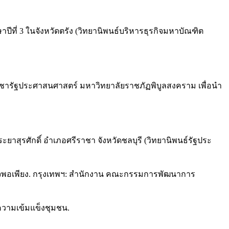
ีที่ 3 ในจังหวัดตรัง (วิทยานิพนธ์บริหารธุรกิจมหาบัณฑิต
วิชารัฐประศาสนศาสตร์ มหาวิทยาลัยราชภัฏพิบูลสงคราม เพื่อนำ
ุรศักดิ์ อำเภอศรีราชา จังหวัดชลบุรี (วิทยานิพนธ์รัฐประ
พอเพียง. กรุงเทพฯ: สำนักงาน คณะกรรมการพัฒนาการ
งความเข้มแข็งชุมชน.