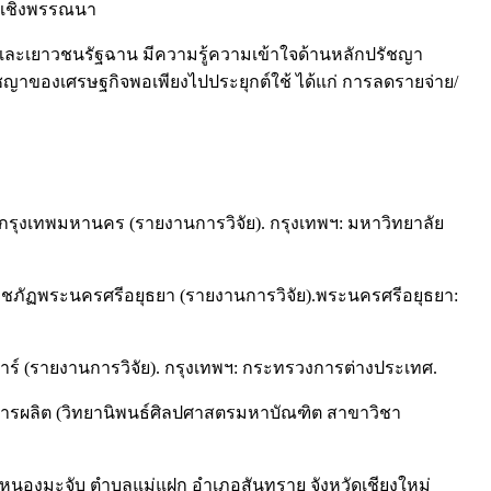
ยนเชิงพรรณนา
และเยาวชนรัฐฉาน มีความรู้ความเข้าใจด้านหลักปรัชญา
าของเศรษฐกิจพอเพียงไปประยุกต์ใช้ ได้แก่ การลดรายจ่าย/
กรุงเทพมหานคร (รายงานการวิจัย). กรุงเทพฯ: มหาวิทยาลัย
ราชภัฏพระนครศรีอยุธยา (รายงานการวิจัย).พระนครศรีอยุธยา:
์ (รายงานการวิจัย). กรุงเทพฯ: กระทรวงการต่างประเทศ.
่อการผลิต (วิทยานิพนธ์ศิลปศาสตรมหาบัณฑิต สาขาวิชา
นหนองมะจับ ตำบลแม่แฝก อำเภอสันทราย จังหวัดเชียงใหม่