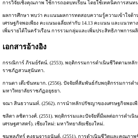
การวิจัยเชิงคุณภาพ ใช้การถอดบทเรียน โดยใช้เทคนิคการสนทน
ผลการศึกษา พบว่า คะแนนผลการทดสอบความรู้ความเข้าใจด้านห
เศรษฐกิจพอเพียง คะแนนเฉลี่ยเท่ากับ 14.13 คะแนน และแนวทา
เพิ่มรายได้ในครัวเรือน การรวมกลุ่มและเพิ่มประสิทธิภาพการผล
เอกสารอ้างอิง
กรรณิการ์ ภิรมย์รัตน์. (2553). พฤติกรรมการดำเนินชีวิตตามห
ราชภัฏสวนสุนันทา.
กานดา เต๊ะขันหมาก. (2556). ปัจจัยที่สัมพันธ์กับพฤติกรรมกา
มหาวิทยาลัยราชภัฏอยุธยา.
จณา สินธวานนท์. (2562). การนำหลักปรัชญาของเศรษฐกิจพอเพีย
ชลิตา ลชิตาวงศ์. (2551). พฤติกรรมและปัจจัยที่มีผลต่อการดำ
เศรษฐศาสตร์). เชียงใหม่: มหาวิทยาลัยเชียงใหม่.
ชุมพลภัทร์ คงธนจารุอนันต์. (2551). การดำเนินชีวิตและคุณ