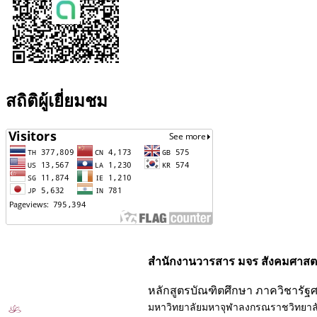
สถิติผู้เยี่ยมชม
สำนักงานวารสาร มจร สังคมศาสตร
หลักสูตรบัณฑิตศึกษา ภาควิชารัฐ
มหาวิทยาลัยมหาจุฬาลงกรณราชวิทยาล