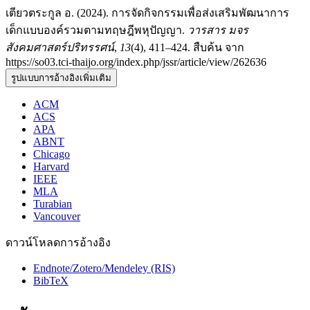
เตียวตระกูล อ. (2024). การจัดกิจกรรมเพื่อส่งเสริมพัฒนาการ
เด็กแบบองค์รวมตามทฤษฎีพหุปัญญา.
วารสาร มจร
สังคมศาสตร์ปริทรรศน์
,
13
(4), 411–424. สืบค้น จาก
https://so03.tci-thaijo.org/index.php/jssr/article/view/262636
รูปแบบการอ้างอิงเพิ่มเติม
ACM
ACS
APA
ABNT
Chicago
Harvard
IEEE
MLA
Turabian
Vancouver
ดาวน์โหลดการอ้างอิง
Endnote/Zotero/Mendeley (RIS)
BibTeX