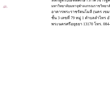
หลักสูตรบัณฑิตศึกษา ภาควิชารัฐ
มหาวิทยาลัยมหาจุฬาลงกรณราชวิทยาล
อาคารพระราชรัตนโมลี (นคร เขมป
ชั้น 3 เลขที่ 79 หมู่ 1 ตำบลลำไทร 
พระนครศรีอยุธยา 13170 โทร. 084