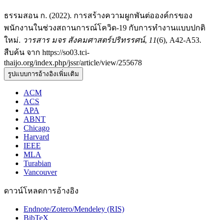
ธรรมสอน ก. (2022). การสร้างความผูกพันต่อองค์กรของ
พนักงานในช่วงสถานการณ์โควิด-19 กับการทำงานแบบปกติ
ใหม่.
วารสาร มจร สังคมศาสตร์ปริทรรศน์
,
11
(6), A42-A53.
สืบค้น จาก https://so03.tci-
thaijo.org/index.php/jssr/article/view/255678
รูปแบบการอ้างอิงเพิ่มเติม
ACM
ACS
APA
ABNT
Chicago
Harvard
IEEE
MLA
Turabian
Vancouver
ดาวน์โหลดการอ้างอิง
Endnote/Zotero/Mendeley (RIS)
BibTeX