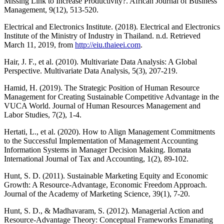
Missing Link to Increase Productivity?. African Journal of Business
Management, 9(12), 513-520.
Electrical and Electronics Institute. (2018). Electrical and Electronics
Institute of the Ministry of Industry in Thailand. n.d. Retrieved
March 11, 2019, from
http://eiu.thaieei.com
.
Hair, J. F., et al. (2010). Multivariate Data Analysis: A Global
Perspective. Multivariate Data Analysis, 5(3), 207-219.
Hamid, H. (2019). The Strategic Position of Human Resource
Management for Creating Sustainable Competitive Advantage in the
VUCA World. Journal of Human Resources Management and
Labor Studies, 7(2), 1-4.
Hertati, L., et al. (2020). How to Align Management Commitments
to the Successful Implementation of Management Accounting
Information Systems in Manager Decision Making. Ilomata
International Journal of Tax and Accounting, 1(2), 89-102.
Hunt, S. D. (2011). Sustainable Marketing Equity and Economic
Growth: A Resource-Advantage, Economic Freedom Approach.
Journal of the Academy of Marketing Science, 39(1), 7-20.
Hunt, S. D., & Madhavaram, S. (2012). Managerial Action and
Resource‐Advantage Theory: Conceptual Frameworks Emanating