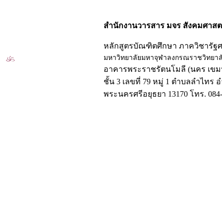
สำนักงานวารสาร มจร สังคมศาสตร
หลักสูตรบัณฑิตศึกษา ภาควิชารัฐ
มหาวิทยาลัยมหาจุฬาลงกรณราชวิทยาล
อาคารพระราชรัตนโมลี (นคร เขมป
ชั้น 3 เลขที่ 79 หมู่ 1 ตำบลลำไทร 
พระนครศรีอยุธยา 13170 โทร. 084