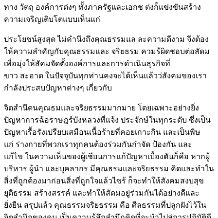
ทาง วัตถุ องค์การต่งๆ ทั้งภาครัฐและเอกช ต่งก็แข่งขันสร้าง
ความเจริญเติบโตแบบเห็นแก่
ประโยชน์สูงสุด ไม่คำนึงถึงคุณธรรมแล ละความดีงาม จึงต้อง
ให้ความสำคัญกับคุณธรรมและ จริยธรม ควมร้ผิดชอบต่อสัดม
เพื่อมุ่งให้สัคมจัดตั้งองค์การและการดำเนินธุรกิจที่
ขาว สะอาด ในปัจจุบันทุกท่านคงจะได้เห็นแล้วว่สังคมของเรา
กำลังประสบปัญหาต่างๆ เกี่ยวกับ
จิตสำนึดนคุณธมและจริยธรรมมากมาย โดยเฉพาะอย่างยิ่ง
ปัญหาการฉ้อราษฎร์บังหลวงที่แจ้ง ประจักษ์ในทุกระดับ ซึ่งเป็น
ปัญหาเรื้อรังเปรียบเสมือนเนื้อร้ายที่คอยเกาะกิน และเป็นพิษ
แก่ ร่างกายที่พวกเราทุกคนต้องร่วมกันกำจัด ป้องกัน และ
แก้ไข ในความเห็นของผู้เชียนการแก้ปัญหาเบื้องตันก็คือ หากผู้
บริหาร ผู้นำ และบุคลากร มีคุณธรมและจริยธรรม คิดและทำใน
สิ่งที่ถูกต้องมาก่อนสิ่งที่ถูกใจแล้วไซร้ ก็จะทำให้สังคมสงบสุข
ยุติธรรม สร้างสรรค์ และทำให้สัดมอยู่ร่วมกันได้อย่างดีและ
ยั่งยืน สรุปแล้ว คุณธรรมจริยธรรม คือ ศีลธรรมที่ปลูกฝังไว้ใน
จิตสำนึกของคน เป็นความรู้สึกสำนึกคิดที่จะนำไปสู่การปฏิบัติดี