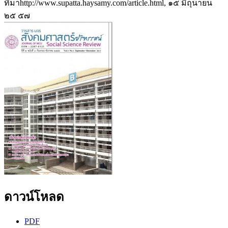
ที่มาhttp://www.supatta.haysamy.com/article.html, ๑๕ มิถุนายน
๒๕ ๕๗
ดาวน์โหลด
PDF