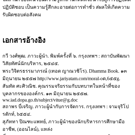
ปฏิบัติชอบ เป็นความรู้สึกละอายต่อการทำชั่ว ส่ผลให้เกิดความ
รับผิดชอบต่อสังคม
เอกสารอ้างอิง
กวี วงศ์พุฒ. ภาวะผู้นำ. พิมพ์ครั้งที่ ๖. กรุงเทพฯ : สถาบันพัฒนา
วิสัยทัศน์นักบริหาร, ๒๕๔๕.
พระวิจิตรธรรมาภรณ์ (เทอด ญาณวชิโร). Dhamma Book. ๑๓
มิถุนายน ๒๕๕๗ http://www.jariyatam.com/moral-oด,6๕๕g.
สันทัด ศะศิวณิช. คุณรรมจริยรรมกับบทบาทในหน้าที่ของ
บุคลากรขององค์กร. ๑๓ มิถุนายน ๒๕๕๗.
ww.iad.dopa.go.th/subject/vitue@g.doc
สถาพร บี่เจริญ. ภาวะผู้นำกับการจัดการ. กรุงเทพฯ : จามจุริโป
รดักท์, b๕๕๔.
สุภัททา ปิณฑะแพทย์, ภาวะผู้นำของนักบริหารการศึกษามือ
อาชีพ, (ออนไลน์), แหล่ง