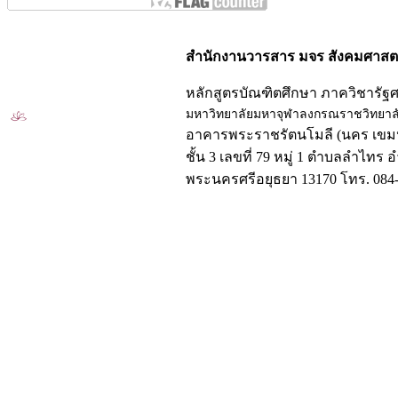
สำนักงานวารสาร มจร สังคมศาสตร
หลักสูตรบัณฑิตศึกษา ภาควิชารัฐ
มหาวิทยาลัยมหาจุฬาลงกรณราชวิทยาล
อาคารพระราชรัตนโมลี (นคร เขมป
ชั้น 3 เลขที่ 79 หมู่ 1 ตำบลลำไทร 
พระนครศรีอยุธยา 13170 โทร. 084