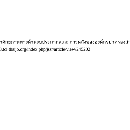
นาศักยภาพทางด้านงบประมาณและ การคลังขององค์กรปกครองส่วนท
.tci-thaijo.org/index.php/jssr/article/view/245202