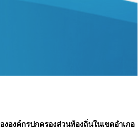
องค์กรปกครองส่วนท้องถิ่นในเขตอำเภอ