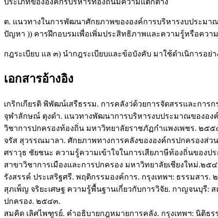
ประเภทขององค์กรบริหารท้องถิ่นมีความแตกต่าง
ต. แนวทางในการพัฒนาศักยภาพขององค์การบริหารงบประมาณและผลง
ปัญหา )) คารฝึกอบรมเพื่อเพิ่มประสิทธิภาพและความรู้หรือความเ
กฎระเบียบ แล ๓) นำกฎระเบียบและข้อบังคับ มาใช้ดำเนิการอย่างแท
เอกสารอ้างอิง
เกริกเกียรติ พิพัฒน์เสรีธรรม. การคลังว่ด้วยการจัดสรรและกา
จุฬาลักษณ์ ตุงดำ. แนวทางพัฒนาการบริหารงบประมาณขององค์
วิชาการปกครองท้องถิ่น มหาวิทยาลัยราชภัฏกำแพงเพชร. ๒๕๕
จรัส สุวรรณมาลา. ศักยภาพทางการคลังขององค์กรปกครองส่วนต
ศราวุธ ชัยชนะ ความรู้ความเข้าใจในการเสียภาษีท้องถิ่นของปร
สาขาวิชาการเมืองและการปกครอง มหาวิทยาลัยเชียงใหม่.๒๕๔
รังสรรค์ ประเสริฐศรี. พฤติกรรมองค์การ. กรุงเทพฯ: ธรรมสาร.
สุภเพ็ญ จริยะเศษฐ ความรู้พื้นฐานเกี่ยวกับการวิจัย. กาญจนบุ
ปกครอง. ๒๕๔๓.
สมคิด เลิศไพฑูรย์. คำอธิบายกฎหมายการคลัง. กรุงเทพฯ: นิติธ