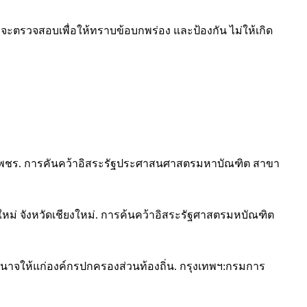
ตรวจสอบเพื่อให้ทราบข้อบกพร่อง และป้องกัน ไม่ให้เกิด
เพชร. การคันคว้าอิสระรัฐประศาสนศาสตรมหาบัณฑิต สาขา
หม่ จังหวัดเชียงใหม่. การค้นคว้าอิสระรัฐศาสตรมหบัณฑิต
อำนาจให้แก่องค์กรปกครองส่วนท้องถิ่น. กรุงเทพฯ:กรมการ