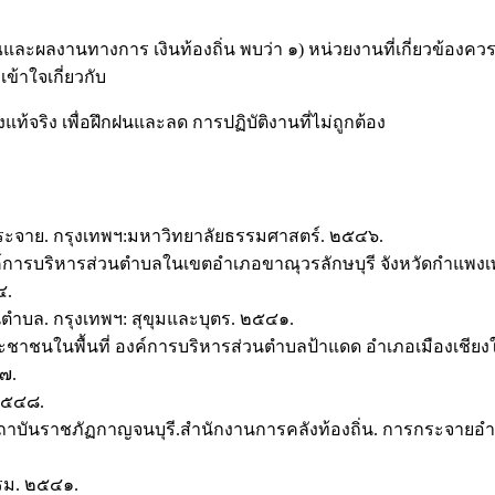
านทางการ เงินท้องถิ่น พบว่า ๑) หน่วยงานที่เกี่ยวข้องควรจะ
ข้าใจเกี่ยวกับ
้จริง เพื่อฝึกฝนและลด การปฏิบัติงานที่ไม่ถูกต้อง
รกระจาย. กรุงเทพฯ:มหาวิทยาลัยธรรมศาสตร์. ๒๕๔๖.
การบริหารส่วนตำบลในเขตอำเภอขาณุวรลักษบุรี จังหวัดกำแพง
๔.
ำบล. กรุงเทพฯ: สุขุมและบุตร. ๒๕๔๑.
ะชาชนในพื้นที่ องค์การบริหารส่วนตำบลป้าแดด อำเภอเมืองเชียงใ
๗.
 ๒๕๔๘.
รี: สถาบันราชภัฏกาญจนบุรี.สำนักงานการคลังท้องถิ่น. การกระจาย
รรม. ๒๕๔๑.