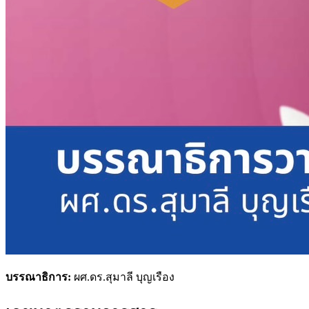
บรรณาธิการ:
ผศ.ดร.สุมาลี บุญเรือง