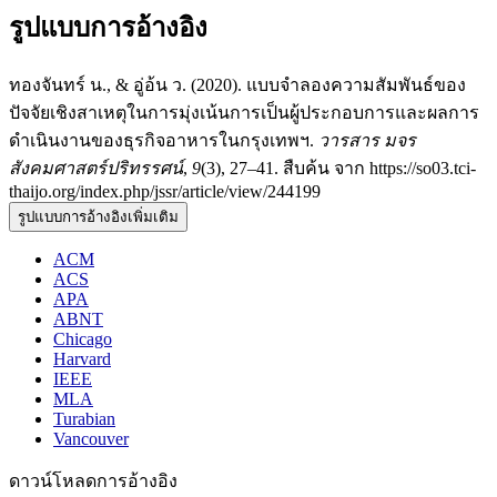
รูปแบบการอ้างอิง
ทองจันทร์ น., & อู่อ้น ว. (2020). แบบจำลองความสัมพันธ์ของ
ปัจจัยเชิงสาเหตุในการมุ่งเน้นการเป็นผู้ประกอบการและผลการ
ดำเนินงานของธุรกิจอาหารในกรุงเทพฯ.
วารสาร มจร
สังคมศาสตร์ปริทรรศน์
,
9
(3), 27–41. สืบค้น จาก https://so03.tci-
thaijo.org/index.php/jssr/article/view/244199
รูปแบบการอ้างอิงเพิ่มเติม
ACM
ACS
APA
ABNT
Chicago
Harvard
IEEE
MLA
Turabian
Vancouver
ดาวน์โหลดการอ้างอิง