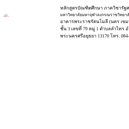
หลักสูตรบัณฑิตศึกษา ภาควิชารัฐ
มหาวิทยาลัยมหาจุฬาลงกรณราชวิทยาล
อาคารพระราชรัตนโมลี (นคร เขมป
ชั้น 3 เลขที่ 79 หมู่ 1 ตำบลลำไทร 
พระนครศรีอยุธยา 13170 โทร. 084