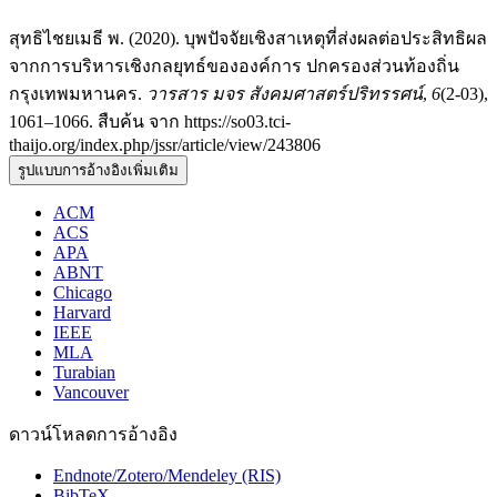
สุทธิไชยเมธี พ. (2020). บุพปัจจัยเชิงสาเหตุที่ส่งผลต่อประสิทธิผล
จากการบริหารเชิงกลยุทธ์ขององค์การ ปกครองส่วนท้องถิ่น
กรุงเทพมหานคร.
วารสาร มจร สังคมศาสตร์ปริทรรศน์
,
6
(2-03),
1061–1066. สืบค้น จาก https://so03.tci-
thaijo.org/index.php/jssr/article/view/243806
รูปแบบการอ้างอิงเพิ่มเติม
ACM
ACS
APA
ABNT
Chicago
Harvard
IEEE
MLA
Turabian
Vancouver
ดาวน์โหลดการอ้างอิง
Endnote/Zotero/Mendeley (RIS)
BibTeX