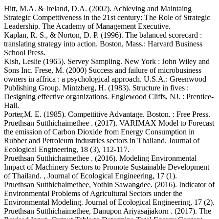
Hitt, M.A. & Ireland, D.A. (2002). Achieving and Maintaing
Strategic Compettiveness in the 21st century: The Role of Strategic
Leadership. The Academy of Management Executive.
Kaplan, R. S., & Norton, D. P. (1996). The balanced scorecard :
translating strategy into action. Boston, Mass.: Harvard Business
School Press.
Kish, Leslie (1965). Servey Sampling. New York : John Wiley and
Sons Inc. Frese, M. (2000) Success and failure of microbusiness
owners in affrica : a psychological approach. U.S.A.: Greenwood
Publishing Group. Mintzberg, H. (1983). Structure in fives :
Designing effective organizations. Englewood Cliffs, NJ. : Prentice-
Hall.
Porter,M. E. (1985). Compettitive Advantage. Boston. : Free Press.
Pruethsan Sutthichaimethee . (2017). VARIMAX Model to Forecast
the emission of Carbon Dioxide from Energy Consumption in
Rubber and Petroleum industries sectors in Thailand. Journal of
Ecological Engineering, 18 (3), 112-117.
Pruethsan Sutthichaimethee . (2016). Modeling Environmental
Impact of Machinery Sectors to Promote Sustainable Development
of Thailand. , Journal of Ecological Engineering, 17 (1).
Pruethsan Sutthichaimethee, Yothin Sawangdee. (2016). Indicator of
Environmental Problems of Agricultural Sectors under the
Environmental Modeling. Journal of Ecological Engineering, 17 (2).
Pruethsan Sutthichaimethee, Danupon Ariyasajjakorn . (2017). The