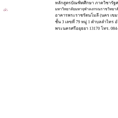
หลักสูตรบัณฑิตศึกษา ภาควิชารัฐ
มหาวิทยาลัยมหาจุฬาลงกรณราชวิทยาล
อาคารพระราชรัตนโมลี (นคร เขมป
ชั้น 3 เลขที่ 79 หมู่ 1 ตำบลลำไทร 
พระนครศรีอยุธยา 13170 โทร. 084