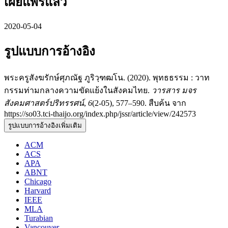
เผยแพร่แล้ว
2020-05-04
รูปแบบการอ้างอิง
พระครูสังฆรักษ์ศุภณัฐ ภูริวฺฑฒโน. (2020). พุทธธรรม : วาท
กรรมท่ามกลางความขัดแย้งในสังคมไทย.
วารสาร มจร
สังคมศาสตร์ปริทรรศน์
,
6
(2-05), 577–590. สืบค้น จาก
https://so03.tci-thaijo.org/index.php/jssr/article/view/242573
รูปแบบการอ้างอิงเพิ่มเติม
ACM
ACS
APA
ABNT
Chicago
Harvard
IEEE
MLA
Turabian
Vancouver