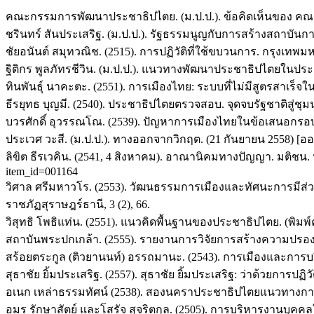
คณะกรรมการพัฒนาประชาธิปไตย. (ม.ป.ป.). ข้อคิดเห็นของ คณะกรร
ชรินทร์ สันประเสริฐ. (ม.ป.ป.). รัฐธรรมนูญกับการสร้างสถาบันการเ
ชัยอนันต์ สมุทวณิช. (2515). การปฏิวัติที่ใช้ขบวนการ. กรุงเทพ
ฐิติกร พูลภัทรชีวิน. (ม.ป.ป.). แนวทางพัฒนาประชาธิปไตยในประเท
ทินพันธุ์ นาคะตะ. (2551). การเมืองไทย: ระบบที่ไม่มีสูตรสาเ
ธีรยุทธ บุญมี. (2540). ประชาธิปไตยตรวจสอบ. จุดจบรัฐชาติสู่ชุ
บวรศักดิ์ อุวรรณโณ. (2539). ปัญหาการเมืองไทยในข้อเสนอกรอบค
ประเวศ วะสี. (ม.ป.ป.). ทางออกจากวิกฤต. (21 กันยายน 2558) [ออน
ลิขิต ธีรเวคิน. (2541, 4 สิงหาคม). อาณานิคมทางปัญญา. มติชน. หน้
item_id=001164
วิศาล ศรีมหาวโร. (2553). วัฒนธรรมการเมืองและทัศนะการมีส
ราชภัฏสุราษฎร์ธานี, 3 (2), 66.
วิสุทธิ โพธิแท่น. (2551). แนวคิดพื้นฐานของประชาธิปไตย. (พิมพ
สถาบันพระปกเกล้า. (2555). รายงานการวิจัยการสร้างความปรองดอง
สร้อยตระกูล (ติวยานนท์) อรรถมานะ. (2543). การเมืองและการบร
สุธาชัย ยิ้มประเสริฐ. (2557). สุธาชัย ยิ้มประเสริฐ: ว่าด้วยการปฏิว
อเนก เหล่าธรรมทัศน์ (2538). สองนคราประชาธิปไตยแนวทางการ
อมร รักษาสัตย์ และโสรัจ สุจริตกุล. (2505). การบริหารงานบ