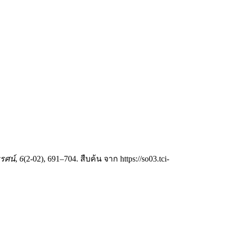
รศน์
,
6
(2-02), 691–704. สืบค้น จาก https://so03.tci-