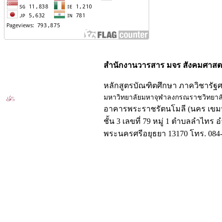
สำนักงานวารสาร มจร สังคมศาสตร
หลักสูตรบัณฑิตศึกษา ภาควิชารัฐ
มหาวิทยาลัยมหาจุฬาลงกรณราชวิทยาล
อาคารพระราชรัตนโมลี (นคร เขมป
ชั้น 3 เลขที่ 79 หมู่ 1 ตำบลลำไทร 
พระนครศรีอยุธยา 13170 โทร. 084