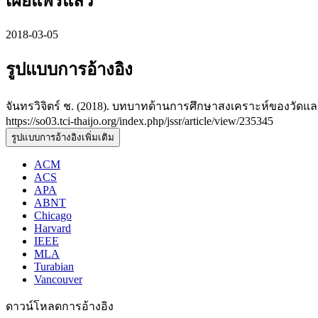
เผยแพร่แล้ว
2018-03-05
รูปแบบการอ้างอิง
จันทรวิจิตร์ ช. (2018). บทบาทด้านการศึกษาสงเคราะห์ของวัด
https://so03.tci-thaijo.org/index.php/jssr/article/view/235345
รูปแบบการอ้างอิงเพิ่มเติม
ACM
ACS
APA
ABNT
Chicago
Harvard
IEEE
MLA
Turabian
Vancouver
ดาวน์โหลดการอ้างอิง