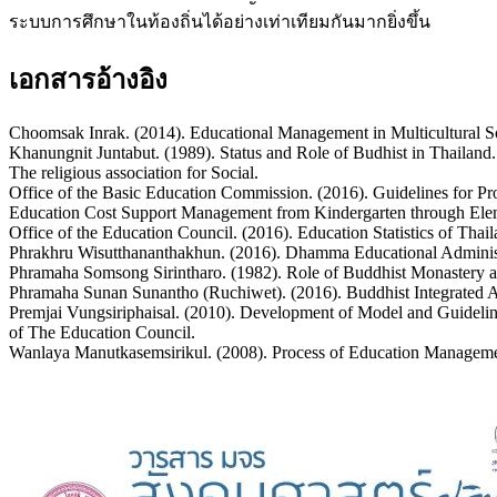
ระบบการศึกษาในท้องถิ่นได้อย่างเท่าเทียมกันมากยิ่งขึ้น
เอกสารอ้างอิง
Choomsak Inrak. (2014). Educational Management in Multicultural Soc
Khanungnit Juntabut. (1989). Status and Role of Budhist in Thailand
The religious association for Social.
Office of the Basic Education Commission. (2016). Guidelines for Pro
Education Cost Support Management from Kindergarten through Eleme
Office of the Education Council. (2016). Education Statistics of Th
Phrakhru Wisutthananthakhun. (2016). Dhamma Educational Administra
Phramaha Somsong Sirintharo. (1982). Role of Buddhist Monastery an
Phramaha Sunan Sunantho (Ruchiwet). (2016). Buddhist Integrated 
Premjai Vungsiriphaisal. (2010). Development of Model and Guidelin
of The Education Council.
Wanlaya Manutkasemsirikul. (2008). Process of Education Managemen