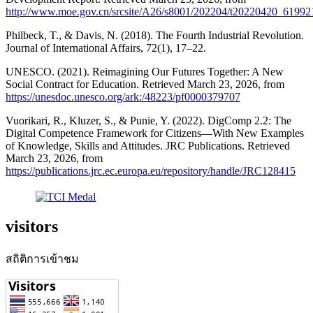
http://www.moe.gov.cn/srcsite/A26/s8001/202204/t20220420_61992
Philbeck, T., & Davis, N. (2018). The Fourth Industrial Revolution.
Journal of International Affairs, 72(1), 17–22.
UNESCO. (2021). Reimagining Our Futures Together: A New
Social Contract for Education. Retrieved March 23, 2026, from
https://unesdoc.unesco.org/ark:/48223/pf0000379707
Vuorikari, R., Kluzer, S., & Punie, Y. (2022). DigComp 2.2: The
Digital Competence Framework for Citizens—With New Examples
of Knowledge, Skills and Attitudes. JRC Publications. Retrieved
March 23, 2026, from
https://publications.jrc.ec.europa.eu/repository/handle/JRC128415
visitors
สถิติการเข้าชม