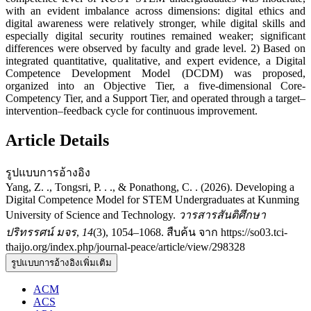
with an evident imbalance across dimensions: digital ethics and
digital awareness were relatively stronger, while digital skills and
especially digital security routines remained weaker; significant
differences were observed by faculty and grade level. 2) Based on
integrated quantitative, qualitative, and expert evidence, a Digital
Competence Development Model (DCDM) was proposed,
organized into an Objective Tier, a five-dimensional Core-
Competency Tier, and a Support Tier, and operated through a target–
intervention–feedback cycle for continuous improvement.
Article Details
รูปแบบการอ้างอิง
Yang, Z. ., Tongsri, P. . ., & Ponathong, C. . (2026). Developing a
Digital Competence Model for STEM Undergraduates at Kunming
University of Science and Technology.
วารสารสันติศึกษา
ปริทรรศน์ มจร
,
14
(3), 1054–1068. สืบค้น จาก https://so03.tci-
thaijo.org/index.php/journal-peace/article/view/298328
รูปแบบการอ้างอิงเพิ่มเติม
ACM
ACS