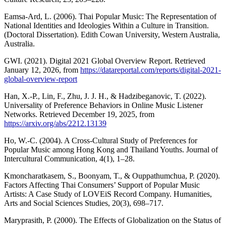
Eamsa-Ard, L. (2006). Thai Popular Music: The Representation of
National Identities and Ideologies Within a Culture in Transition.
(Doctoral Dissertation). Edith Cowan University, Western Australia,
Australia.
GWI. (2021). Digital 2021 Global Overview Report. Retrieved
January 12, 2026, from
https://datareportal.com/reports/digital-2021-
global-overview-report
Han, X.-P., Lin, F., Zhu, J. J. H., & Hadzibeganovic, T. (2022).
Universality of Preference Behaviors in Online Music Listener
Networks. Retrieved December 19, 2025, from
https://arxiv.org/abs/2212.13139
Ho, W.-C. (2004). A Cross-Cultural Study of Preferences for
Popular Music among Hong Kong and Thailand Youths. Journal of
Intercultural Communication, 4(1), 1–28.
Kmoncharatkasem, S., Boonyam, T., & Ouppathumchua, P. (2020).
Factors Affecting Thai Consumers’ Support of Popular Music
Artists: A Case Study of LOVEiS Record Company. Humanities,
Arts and Social Sciences Studies, 20(3), 698–717.
Maryprasith, P. (2000). The Effects of Globalization on the Status of