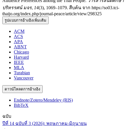
Audience Preferences among the Thai People.
วารสารสันติศึกษา
ปริทรรศน์ มจร
,
14
(3), 1069–1079. สืบค้น จาก https://so03.tci-
thaijo.org/index.php/journal-peace/article/view/298325
รูปแบบการอ้างอิงเพิ่มเติม
ACM
ACS
APA
ABNT
Chicago
Harvard
IEEE
MLA
Turabian
Vancouver
ดาวน์โหลดการอ้างอิง
Endnote/Zotero/Mendeley (RIS)
BibTeX
ฉบับ
ปีที่ 14 ฉบับที่ 3 (2026): พฤษภาคม-มิถุนายน