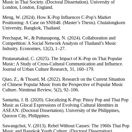
Music in Thai Society. (Doctoral Dissertation). University of
London, London, England.
Meng, W. (2024). How K-Pop Influences C-Pop’s Market
Positioning: A Case on SNH48. (Master’s Thesis). Chulalongkorn
University, Bangkok, Thailand.
Peechapat, W., & Puttanapong, N. (2024). Collaboration and
Competition: A Social Network Analysis of Thailand’s Music
Industry. Economies, 12(2), 1–27.
Piratanatsakul, C. (2025). The Impact of K-Pop on Thai Popular
Music: A Study of Cross-Cultural Communication and Influence.
Journal of Urban Culture Research, 31, 160–179.
Qiao, Z., & Thoard, M. (2022). Research on the Current Situation
of Chinese Popular Music from the Perspective of Popular Music
Culture. Nimitmai Review, 5(2), 92–106.
Santarita, J. B. (2020). Glocalizing K-Pop: Pinoy Pop and Thai Pop
Music as Glocal Expressions of Evolving Cultural Identities in
ASEAN. (Doctoral Dissertation). University of the Philippines,
Quezon City, Philippines.
Sawangchot, V. (2013). Rebel Without Causes: The 1960s Thai Pop
Music and Bangkok Youth Culture. (Doctoral Dissertation).