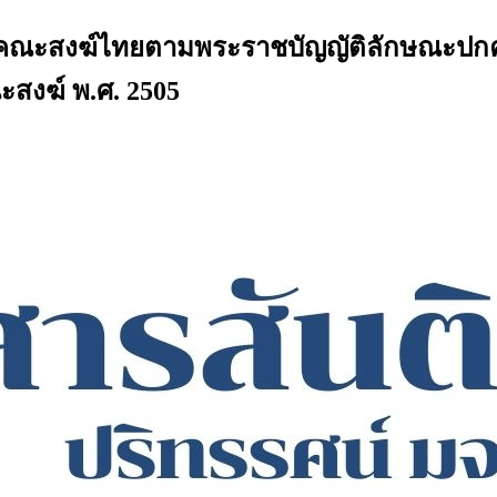
คณะสงฆ์ไทยตามพระราชบัญญัติลักษณะปกคร
สงฆ์ พ.ศ. 2505