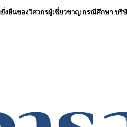
่งยืนของวิศวกรผู้เชี่ยวชาญ กรณีศึกษา บริษั