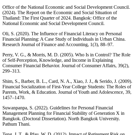
Office of the National Economic and Social Development Council.
(2024). The Report on the Economic and Social Situation of
Thailand: The First Quarter of 2024. Bangkok: Office of the
National Economic and Social Development Council.
Oli, S. (2020). The Influence of Financial Literacy on Personal
Financial Planning: A Case Study of Individuals in Urban China.
Research Journal of Finance and Accounting, 1(3), 88–97.
Perry, V. G., & Morris, M. D. (2005). Who Is in Control? The Role
of Self-Perception, Knowledge, and Income in Explaining
Consumer Financial Behavior. Journal of Consumer Affairs, 39(2),
299–313.
Shim, S., Barber, B. L., Card, N. A., Xiao, J. J., & Serido, J. (2009).
Financial Socialization of First-Year College Students: The Roles of
Parents, Work, & Education. Journal of Youth and Adolescence, 39,
1457–1470.
Suwanpanpa, S. (2022). Guidelines for Personal Financial
Management Planning for Financial Stability of Generation X in
Bangkok. (Doctoral Dissertation). North Bangkok University.
Pathum Thani.
Teng, J. T., & Pfau, W. D. (2012). Impact of Retirement Risk on