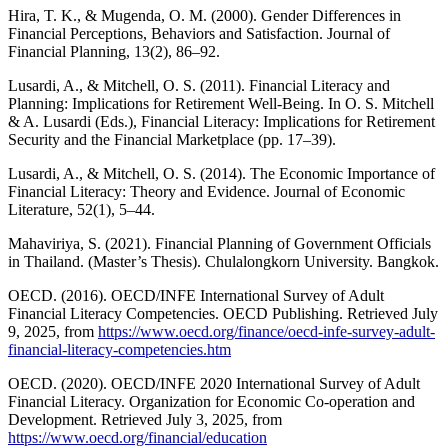
Hira, T. K., & Mugenda, O. M. (2000). Gender Differences in
Financial Perceptions, Behaviors and Satisfaction. Journal of
Financial Planning, 13(2), 86–92.
Lusardi, A., & Mitchell, O. S. (2011). Financial Literacy and
Planning: Implications for Retirement Well-Being. In O. S. Mitchell
& A. Lusardi (Eds.), Financial Literacy: Implications for Retirement
Security and the Financial Marketplace (pp. 17–39).
Lusardi, A., & Mitchell, O. S. (2014). The Economic Importance of
Financial Literacy: Theory and Evidence. Journal of Economic
Literature, 52(1), 5–44.
Mahaviriya, S. (2021). Financial Planning of Government Officials
in Thailand. (Master’s Thesis). Chulalongkorn University. Bangkok.
OECD. (2016). OECD/INFE International Survey of Adult
Financial Literacy Competencies. OECD Publishing. Retrieved July
9, 2025, from
https://www.oecd.org/finance/oecd-infe-survey-adult-
financial-literacy-competencies.htm
OECD. (2020). OECD/INFE 2020 International Survey of Adult
Financial Literacy. Organization for Economic Co-operation and
Development. Retrieved July 3, 2025, from
https://www.oecd.org/financial/education