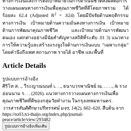
ทางการเงินและการตั้งเป้าหมายในการดำเนินชีวิตส่งผลต่อการ
วางแผนแผนทางการเงินเพื่อคุณภาพชีวิตที่ดีโดยภาพรวม ได้
2
ร้อยละ 62.4 (Adjusted R
= .624) โดยมีปัจจัยด้านพฤติกรรม
ทางการเงิน เป้าหมายด้านความมั่นคงทางการเงิน เป้าหมาย
ด้านการพัฒนาคุณภาพชีวิต และเป้าหมายด้านการพัฒนา
ตนเอง แตกต่างอย่างมีนัยสำคัญทางสถิติที่ระดับ .01 3) แนวทาง
การให้ความรู้และสร้างแรงจูงใจด้านการเงินแบบ “เฉพาะกลุ่ม”
โดยคำนึงถึงเพศ สถานภาพ รายได้ อาชีพ และพื้นที่
Article Details
รูปแบบการอ้างอิง
ศิริโท ส. ., วีระญาณนนท์ เ. . ., ธนาบวรพาณิชย์ ณ. . . . ., & รวง
อ่อนนาม ร. . . (2026). แนวทางการวางแผนทางการเงินเพื่อ
คุณภาพชีวิตที่ดีของกลุ่มวัยทำงาน ในกรุงเทพมหานคร.
วารสารสันติศึกษาปริทรรศน์ มจร
,
14
(2), 602–620. สืบค้น จาก
https://so03.tci-thaijo.org/index.php/journal-
peace/article/view/293482
รูปแบบการอ้างอิงเพิ่มเติม