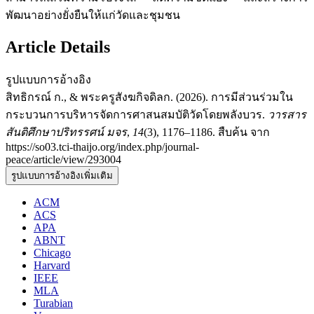
พัฒนาอย่างยั่งยืนให้แก่วัดและชุมชน
Article Details
รูปแบบการอ้างอิง
สิทธิกรณ์ ก., & พระครูสังฆกิจดิลก. (2026). การมีส่วนร่วมใน
กระบวนการบริหารจัดการศาสนสมบัติวัดโดยพลังบวร.
วารสาร
สันติศึกษาปริทรรศน์ มจร
,
14
(3), 1176–1186. สืบค้น จาก
https://so03.tci-thaijo.org/index.php/journal-
peace/article/view/293004
รูปแบบการอ้างอิงเพิ่มเติม
ACM
ACS
APA
ABNT
Chicago
Harvard
IEEE
MLA
Turabian