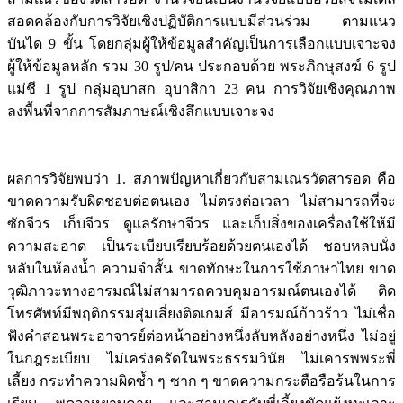
สอดคล้องกับการวิจัยเชิงปฏิบัติการแบบมีส่วนร่วม ตามแนว
บันได 9 ขั้น โดยกลุ่มผู้ให้ข้อมูลสำคัญเป็นการเลือกแบบเจาะจง
ผู้ให้ข้อมูลหลัก รวม 30 รูป/คน ประกอบด้วย พระภิกษุสงฆ์ 6 รูป
แม่ชี 1 รูป กลุ่มอุบาสก อุบาสิกา 23 คน การวิจัยเชิงคุณภาพ
ลงพื้นที่จากการสัมภาษณ์เชิงลึกแบบเจาะจง
ผลการวิจัยพบว่า 1. สภาพปัญหาเกี่ยวกับสามเณรวัดสารอด คือ
ขาดความรับผิดชอบต่อตนเอง ไม่ตรงต่อเวลา ไม่สามารถที่จะ
ซักจีวร เก็บจีวร ดูแลรักษาจีวร และเก็บสิ่งของเครื่องใช้ให้มี
ความสะอาด เป็นระเบียบเรียบร้อยด้วยตนเองได้ ชอบหลบนั่ง
หลับในห้องน้ำ ความจำสั้น ขาดทักษะในการใช้ภาษาไทย ขาด
วุฒิภาวะทางอารมณ์ไม่สามารถควบคุมอารมณ์ตนเองได้ ติด
โทรศัพท์มีพฤติกรรมสุ่มเสี่ยงติดเกมส์ มีอารมณ์ก้าวร้าว ไม่เชื่อ
ฟังคำสอนพระอาจารย์ต่อหน้าอย่างหนึ่งลับหลังอย่างหนึ่ง ไม่อยู่
ในกฎระเบียบ ไม่เคร่งครัดในพระธรรมวินัย ไม่เคารพพระพี่
เลี้ยง กระทำความผิดซ้ำ ๆ ซาก ๆ ขาดความกระตือรือร้นในการ