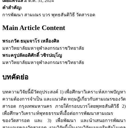
เผยแพร่แล้ว:
ต.ค. 31, 2024
คำสำคัญ:
การพัฒนา สามเณร บวร พุทธสันติวิธี วัดสารอด
Main Article Content
พระภวัต ธมฺมจาโร เหลืองศิล
มหาวิทยาลัยมหาจุฬาลงกรณราชวิทยาลัย
พระครูปลัดอดิศักดิ์ วชิรปญฺโญ
มหาวิทยาลัยมหาจุฬาลงกรณราชวิทยาลัย
บทคัดย่อ
บทความวิจัยนี้มีวัตถุประสงค์ 1) เพื่อศึกษาวิเคราะห์สภาพปัญหา
ความต้องการจำเป็น และแนวคิด ทฤษฎีเกี่ยวกับสามเณรของวัด
สารอด กรุงเทพมหานคร ภายใต้กรอบบวรโดยพุทธสันติวิธี 2)
เพื่อศึกษาวิเคราะห์พุทธธรรมที่เอื้อต่อการพัฒนาสามเณร
ของวัดสารอด และ 3) เพื่อพัฒนา และนำเสนอการพัฒนา
สามเณรของวัดสารอด งานวิจัยนี้เป็นงานวิจัยแบบอริยสัจโมเดล