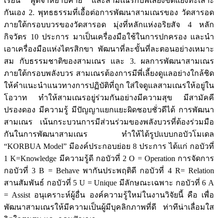
เรียน พูดจาหยาบคาย และสามเณรกับพี่เลี้ยงขัดแย้งทะเลาะ
กันเอง 2. พุทธธรรมที่เอื้อต่อการพัฒนาสามเณรของ วัดสารอด
ภายใต้กรอบบวรของวัดสารอด มุ่งที่หลักแห่งอริยสัจ 4 หลัก
กิจวัตร 10 ประการ มาเป็นเครื่องมือใช้ในการปกครอง และนำ
เอาเครื่องมือแห่งไตรสิกขา พัฒนาที่ละขั้นที่ละตอนอย่างเหมาะ
สม กับธรรมชาติของสามเณร และ 3. ผลการพัฒนาสามเณร
ภายใต้กรอบพลังบวร สามเณรต้องการมีพี่เลี้ยงดูแลอย่างใกล้ชิด
ให้คำแนะนำแนวทางการปฏิบัติที่ถูก ใส่ใจดูแลสามเณรให้อยู่ใน
โอวาท ทำให้สามเณรอยู่ร่วมกันอย่างมีความสุข มีสามัคคี
ปรองดอง มีความรู้ มีปัญญาแยกแยะผิดชอบชั่วดีได้ การพัฒนา
สามเณร เน้นกระบวนการมีส่วนร่วมของพลังบวรที่ต้องร่วมมือ
กันในการพัฒนาสามเณร ทำให้ได้รูปแบบกอบัวโมเดล
“KORBUA Model” มีองค์ประกอบย่อย 8 ประการ ได้แก่ กอบัวที่
1 K=Knowledge มีความรู้ดี กอบัวที่ 2 O = Operation การจัดการ
กอบัวที่ 3 B = Behave พากันประพฤติดี กอบัวที่ 4 R= Relation
สานสัมพันธ์ กอบัวที่ 5 U = Unique มีลักษณะเฉพาะ กอบัวที่ 6 A
= Assist อนุเคราะห์ผู้อื่น องค์ความรู้ใหม่ในงานวิจัยนี้ คือ เพื่อ
พัฒนาสามเณรให้มีความเป็นผู้มีบุคลิกภาพที่ดี ท่าทีน่าเลื่อมใส