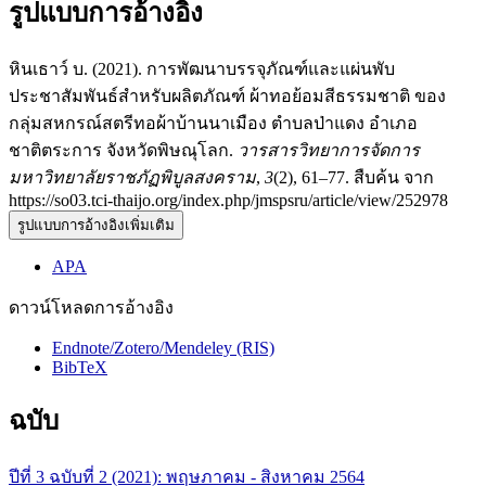
รูปแบบการอ้างอิง
หินเธาว์ บ. (2021). การพัฒนาบรรจุภัณฑ์และแผ่นพับ
ประชาสัมพันธ์สำหรับผลิตภัณฑ์ ผ้าทอย้อมสีธรรมชาติ ของ
กลุ่มสหกรณ์สตรีทอผ้าบ้านนาเมือง ตำบลป่าแดง อำเภอ
ชาติตระการ จังหวัดพิษณุโลก.
วารสารวิทยาการจัดการ
มหาวิทยาลัยราชภัฏพิบูลสงคราม
,
3
(2), 61–77. สืบค้น จาก
https://so03.tci-thaijo.org/index.php/jmspsru/article/view/252978
รูปแบบการอ้างอิงเพิ่มเติม
APA
ดาวน์โหลดการอ้างอิง
Endnote/Zotero/Mendeley (RIS)
BibTeX
ฉบับ
ปีที่ 3 ฉบับที่ 2 (2021): พฤษภาคม - สิงหาคม 2564