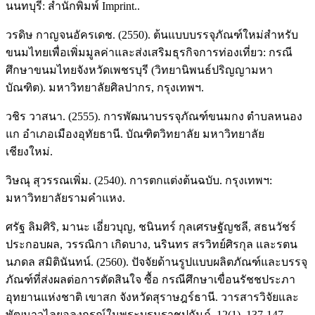
นนทบุรี: สำนักพิมพ์ Imprint..
วรดิษ กาญจนอัครเดช. (2550). ต้นแบบบรรจุภัณฑ์ใหม่สำหรับ
ขนมไทยเพื่อเพิ่มมูลค่าและส่งเสริมธุรกิจการท่องเที่ยว: กรณี
ศึกษาขนมไทยจังหวัดเพชรบุรี (วิทยานิพนธ์ปริญญามหา
บัณฑิต). มหาวิทยาลัยศิลปากร, กรุงเทพฯ.
วชิร วาสนา. (2555). การพัฒนาบรรจุภัณฑ์ขนมกง ตำบลหนอง
แก อำเภอเมืองอุทัยธานี. บัณฑิตวิทยาลัย มหาวิทยาลัย
เชียงใหม่.
วิษณุ สุวรรณเพิ่ม. (2540). การตกแต่งต้นฉบับ. กรุงเทพฯ:
มหาวิทยาลัยรามคำแหง.
ศรัฐ ลิมศิริ, มานะ เอี่ยวบุญ, ชนินทร์ กุลเศรษฐัญชลี, สธนวัชร์
ประกอบผล, วรรณิกา เกิดบาง, นรินทร สรวิทย์ศิรกุล และรตน
นภดล สมิตินันทน์. (2560). ปัจจัยด้านรูปแบบผลิตภัณฑ์และบรรจุ
ภัณฑ์ที่ส่งผลต่อการตัดสินใจ ซื้อ กรณีศึกษาเขื่อนรัชชประภา
อุทยานแห่งชาติ เขาสก จังหวัดสุราษฎร์ธานี. วารสารวิจัยและ
พัฒนาวไลยอลงกรณ์ในพระบรมราชูปถัมภ์. 12(1), 137-147.