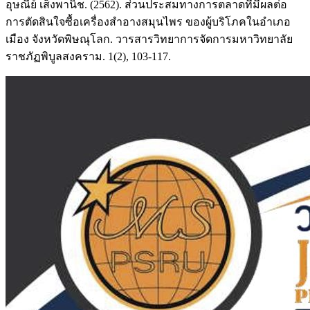
อุษณีย์ เส็งพานิช. (2562). ส่วนประสมทางการตลาดที่มีผลต่อ
การตัดสินใจซื้อเครื่องสำอางสมุนไพร ของผู้บริโภคในอำเภอ
เมือง จังหวัดพิษณุโลก. วารสารวิทยาการจัดการมหาวิทยาลัย
ราชภัฏพิบูลสงคราม. 1(2), 103-117.