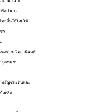
รึกภาษาไทย
ยศิลปากร.
ทยถิ่นใต้โดยใช้
ิชา
ย.
ธรรมราช. วิทยานิพนธ์
รุงเทพฯ:
สูง พยัญชนะต้นและ
บัณฑิต