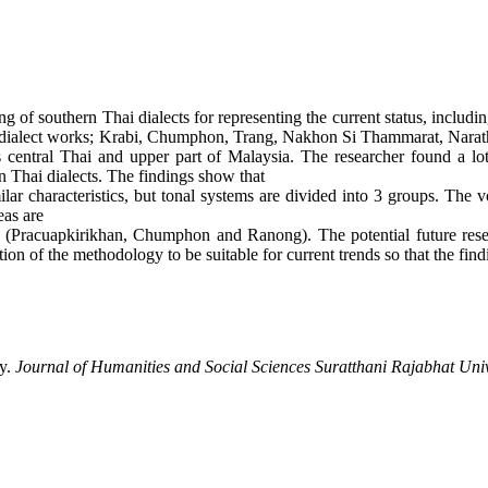
ing of southern Thai dialects for representing the current status, includ
i dialect works; Krabi, Chumphon, Trang, Nakhon Si Thammarat, Narat
as central Thai and upper part of Malaysia. The researcher found a l
n Thai dialects. The findings show that
lar characteristics, but tonal systems are divided into 3 groups. Th
eas are
 (Pracuapkirikhan, Chumphon and Ranong). The potential future researc
n of the methodology to be suitable for current trends so that the findi
dy.
Journal of Humanities and Social Sciences Suratthani Rajabhat Univ