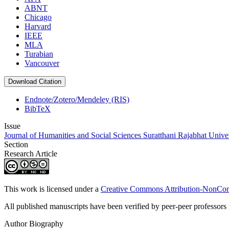
ABNT
Chicago
Harvard
IEEE
MLA
Turabian
Vancouver
Download Citation
Endnote/Zotero/Mendeley (RIS)
BibTeX
Issue
Journal of Humanities and Social Sciences Suratthani Rajabhat Univer
Section
Research Article
This work is licensed under a
Creative Commons Attribution-NonComm
All published manuscripts have been verified by peer-peer professors in
Author Biography