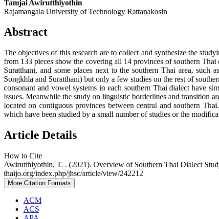
Tamjai Awirutthiyothin
Rajamangala University of Technology Rattanakosin
Abstract
The objectives of this research are to collect and synthesize the study
from 133 pieces show the covering all 14 provinces of southern Tha
Suratthani, and some places next to the southern Thai area, such 
Songkhla and Suratthani) but only a few studies on the rest of souther
consonant and vowel systems in each southern Thai dialect have simi
issues. Meanwhile the study on linguistic borderlines and transition ar
located on contiguous provinces between central and southern Thai.
which have been studied by a small number of studies or the modificatio
Article Details
How to Cite
Awirutthiyothin, T. . (2021). Overview of Southern Thai Dialect Stu
thaijo.org/index.php/jhsc/article/view/242212
More Citation Formats
ACM
ACS
APA