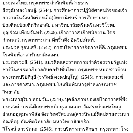
ประเทศไทย. กรุงเทพฯ: สำนักพิมพ์สายธาร.
ธีรวุฒิ ทองโอษฐ์. (2544). การศึกษาการปฏิบัติศาสนกิจของเจ้า
อาวาสในจังหวัดร้อยเอ็ด(วิทยานิพนธ์ การศึกษามหา
บัณฑิต).บัณฑิตวิทยาลัย มหาวิทยาลัยศรีนครินทรวิโรฒ.
บุญร่วม เทียมจันทร์. (2546). เจ้าอาวาส เจ้าพนักงาน ใคร
กำหนด?. กรุงเทพฯ: สามดีพริ้นติ้ง อีควิปเม้นท์.
ประมวล รุจนเสรี. (2542). การบริหารการจัดการที่ดี. กรุงเทพฯ:
โรงพิมพ์อาสารักษาดินแดน.
ประเวศ วะสี. (2541). แนวคิดและวาทกรรมว่าด้วยธรรมรัฐแห่ง
ชาติในธรรมาภิบาลกับคอรัปชั่นไทย. กรุงเทพฯ: หมอชาวบ้าน.
พระเทพปริยัติสุธี (วรวิทย์ คงฺคปญฺโญ). (2545). การคณะสงฆ์
และการศาสนา. กรุงเทพฯ: โรงพิมพ์มหาจุฬาลงกรณราช
วิทยาลัย.
พระมหาสุริยา หอมวัน. (2544). บุคลิกภาพของเจาอาวาสที่พึง
ประสงค์ : กรณีศึกษาพระภิกษุ-สามเณร วัดสระกำแพงใหญ่
อำเภออุทุมพรพิสัย จังหวัดศรีสะเกษ(สารนิพนธ์ศิลปศาสตรมหา
บัณฑิต). บัณฑิตวิทยาลัย มหาวิทยาลัยเกริก.
วิโรจน์ สารรัตนะ. (2546). การบริหารการศึกษา. กรุงเทพฯ: โรง