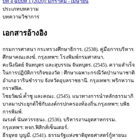
ปีที่ 4 ฉบับที่ 1 (2020): มกราคม - เมษายน
ประเภทบทความ
บทความวิชาการ
เอกสารอ้างอิง
กรมการศาสนา กระทรวงศึกษาธิการ. (2538). คู่มือการบริหาร
ศึกษาคณะสงฆ์. กรุงเทพฯ: โรงพิมพ์กรมศาสนา.
คะนึงนิตย์ จันทบุตร และสุบรรณ จันทบุตร. (2545). ความสำเร็จ
ในการปฏิบัติภารกิจของวัด : ศึกษาเฉพาะกรณีวัดป่านานาชาติ
อำเภอวารินชำราบ จังหวัดอุบลราชธานี. กรุงเทพฯ: พริกหวาน
กราฟฟิค.
ไชยวัฒน์ ค้ำชู และคณะ. (2545). แนวทางการนำหลักธรรมาภิ
บาลมาประยุกต์ใช้กับองค์กรปกครองท้องถิ่น.กรุงเทพฯ: บพิธ
การพิมพ์.
ณรงค์ นันทวรรธนะ. (2536). บริหารงานอุตสาหกรรม.
กรุงเทพฯ: หจก.ฟิสิกส์เซ็นเตอร์.
ธีรยุทธ บุญมี. (2541). ธรรมรัฐแห่งชาติยุทธศาสตร์กู้หายนะ