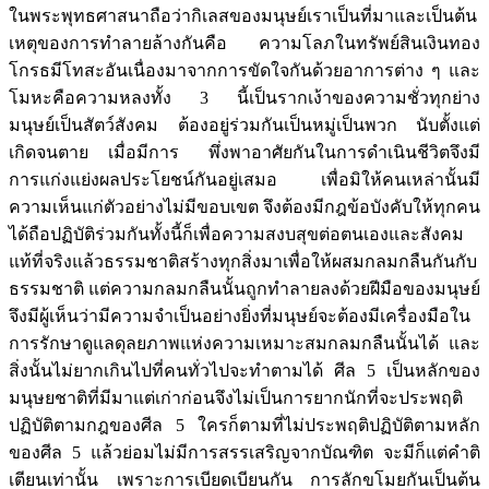
ในพระพุทธศาสนาถือว่ากิเลสของมนุษย์เราเป็นที่มาและเป็นต้น
เหตุของการทำลายล้างกันคือ ความโลภในทรัพย์สินเงินทอง
โกรธมีโทสะอันเนื่องมาจากการขัดใจกันด้วยอาการต่าง ๆ และ
โมหะคือความหลงทั้ง 3 นี้เป็นรากเง้าของความชั่วทุกย่าง
มนุษย์เป็นสัตว์สังคม ต้องอยู่ร่วมกันเป็นหมู่เป็นพวก นับตั้งแต่
เกิดจนตาย เมื่อมีการ พึ่งพาอาศัยกันในการดำเนินชีวิตจึงมี
การแก่งแย่งผลประโยชน์กันอยู่เสมอ เพื่อมิให้คนเหล่านั้นมี
ความเห็นแก่ตัวอย่างไม่มีขอบเขต จึงต้องมีกฎข้อบังคับให้ทุกคน
ได้ถือปฏิบัติร่วมกันทั้งนี้ก็เพื่อความสงบสุขต่อตนเองและสังคม
แท้ที่จริงแล้วธรรมชาติสร้างทุกสิ่งมาเพื่อให้ผสมกลมกลืนกันกับ
ธรรมชาติ แต่ความกลมกลืนนั้นถูกทำลายลงด้วยฝีมือของมนุษย์
จึงมีผู้เห็นว่ามีความจำเป็นอย่างยิ่งที่มนุษย์จะต้องมีเครื่องมือใน
การรักษาดูแลดุลยภาพแห่งความเหมาะสมกลมกลืนนั้นได้ และ
สิ่งนั้นไม่ยากเกินไปที่คนทั่วไปจะทำตามได้ ศีล 5 เป็นหลักของ
มนุษยชาติที่มีมาแต่เก่าก่อนจึงไม่เป็นการยากนักที่จะประพฤติ
ปฏิบัติตามกฎของศีล 5 ใครก็ตามที่ไม่ประพฤติปฏิบัติตามหลัก
ของศีล 5 แล้วย่อมไม่มีการสรรเสริญจากบัณฑิต จะมีก็แต่คำติ
เตียนเท่านั้น เพราะการเบียดเบียนกัน การลักขโมยกันเป็นต้น