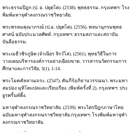
พระธรรมปิฎก (ป. อ. ปยุตฺโต). (2538). พุทธธรรม. กรุงเทพฯ: โรง
พิมพ์มหาจุฬาลงกรณราชวิทยาลัย.
พระพรหมคุณาภรณ์ (ป.อ. ปยุตโต). (2556). พจนานุกรมพุทธ
ศาสน์ ฉบับประมวลศัพท์. กรุงเทพฯ: ธรรมสภาและสถาบัน
บันลือธรรม.
พระเมธีวชิรภูษิต (จำเนียร จิรวํโส). (2561). พุทธวิธีในการ
วางแผนบริหารองค์การอย่างเฉียบขาด. วารสารนวัตกรรมการ
ศึกษาและการวิจัย, 3(1), 1-14.
พระโมคคัลลานเถระ. (2547). คัมภีร์อภิธานวรรณนา. พระมหา
สมปอง มุทิโตแปลและเรียบเรียง. (พิมพ์ครั้งที่ 2). กรุงเทพฯ: ประ
ยูรพริ้นท์ติ้ง.
มหาจุฬาลงกรณราชวิทยาลัย. (2539). พระไตรปิฎกภาษาไทย
ฉบับมหาจุฬาลงกรณราชวิทยาลัย.กรุงเทพฯ: โรงพิมพ์มหาจุฬา
ลงกรณราชวิทยาลัย.