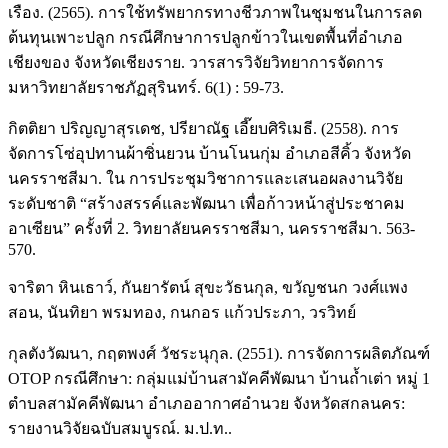
เรือง. (2565). การใช้ทรัพยากรทางชีวภาพในชุมชนในการลด
ต้นทุนเพาะปลูก กรณีศึกษาการปลูกข้าวในเขตพื้นที่อำเภอ
เชียงของ จังหวัดเชียงราย. วารสารวิจัยวิทยาการจัดการ
มหาวิทยาลัยราชภัฏสุรินทร์. 6(1) : 59-73.
กิตติยา ปริญญาสุรเดช, ปรียาณัฐ เอี๊ยบศิริเมธี. (2558). การ
จัดการโซ่อุปทานผ้าซิ่นยวน บ้านโนนกุ่ม อำเภอสีคิ้ว จังหวัด
นครราชสีมา. ใน การประชุมวิชาการและเสนอผลงานวิจัย
ระดับชาติ “สร้างสรรค์และพัฒนา เพื่อก้าวหน้าสู่ประชาคม
อาเซียน” ครั้งที่ 2. วิทยาลัยนครราชสีมา, นครราชสีมา. 563-
570.
จาริตา หินเธาว์, กันยารัตน์ สุขะวัธนกุล, ขวัญชนก วงศ์แพง
สอน, นันทิยา พรมทอง, กนกอร แก้วประภา, วรวิทย์
กุลตังวัฒนา, กฤตพงศ์ วัชระนุกุล. (2551). การจัดการผลิตภัณฑ์
OTOP กรณีศึกษา: กลุ่มแม่บ้านสามัคคีพัฒนา บ้านถ้ำเต่า หมู่ 1
ตำบลสามัคคีพัฒนา อำเภออากาศอำนวย จังหวัดสกลนคร:
รายงานวิจัยฉบับสมบูรณ์. ม.ป.ท..