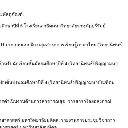
ะพัสดุภัณฑ์.
กษาปีที่ 6 โรงเรียนสาธิตมหาวิทยาลัยราชภัฏบุรีรัมย์
1H ประกอบแบบฝึก กลุ่มสาระการเรียนรู้ภาษาไทย (วิทยานิพนธ์
ำหรับนักเรียนชั้นมัธยมศึกษาปีที่ 4 (วิทยานิพนธ์ปริญญามหา
บชั้นประถมศึกษาปีที่ 4 (วิทยานิพนธ์ปริญญามหาบัณฑิต).
ติในการดำเนินงานด้านการสาธารณสุข. วารสารวไลยอลงกรณ์
ะวิทยาศาสตร์ มหาวิทยาลัยมหิดล. รายงานการประชุมวิชาการ
ทยาศาสตร์ มหาวิทยาลัยมหิดล.