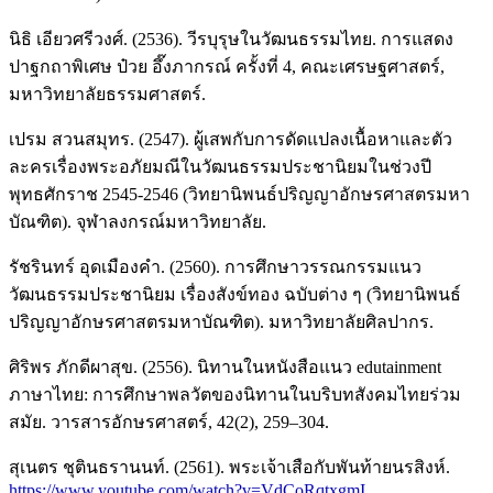
นิธิ เอียวศรีวงศ์. (2536). วีรบุรุษในวัฒนธรรมไทย. การแสดง
ปาฐกถาพิเศษ ป๋วย อึ๊งภากรณ์ ครั้งที่ 4, คณะเศรษฐศาสตร์,
มหาวิทยาลัยธรรมศาสตร์.
เปรม สวนสมุทร. (2547). ผู้เสพกับการดัดแปลงเนื้อหาและตัว
ละครเรื่องพระอภัยมณีในวัฒนธรรมประชานิยมในช่วงปี
พุทธศักราช 2545-2546 (วิทยานิพนธ์ปริญญาอักษรศาสตรมหา
บัณฑิต). จุฬาลงกรณ์มหาวิทยาลัย.
รัชรินทร์ อุดเมืองคำ. (2560). การศึกษาวรรณกรรมแนว
วัฒนธรรมประชานิยม เรื่องสังข์ทอง ฉบับต่าง ๆ (วิทยานิพนธ์
ปริญญาอักษรศาสตรมหาบัณฑิต). มหาวิทยาลัยศิลปากร.
ศิริพร ภักดีผาสุข. (2556). นิทานในหนังสือแนว edutainment
ภาษาไทย: การศึกษาพลวัตของนิทานในบริบทสังคมไทยร่วม
สมัย. วารสารอักษรศาสตร์, 42(2), 259–304.
สุเนตร ชุตินธรานนท์. (2561). พระเจ้าเสือกับพันท้ายนรสิงห์.
https://www.youtube.com/watch?v=VdCoRqtxgmI