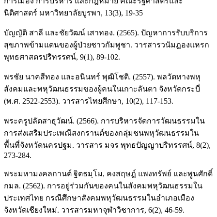
การเมือง การบริหาร และกฎหมาย คณะรัฐศาสตร์และ
นิติศาสตร์ มหาวิทยาลัยบูรพา, 13(3), 19-35
บัญญัติ สาลี และชัยวัฒน์ เสาทอง. (2565). ปัญหาการรับบริการ
สุขภาพข้ามแดนของผู้ป่วยชาวกัมพูชา. วารสารวนัมฎองแหรก
พุทธศาสตรปริทรรศน์, 9(1), 89-102.
พรชัย นาคสีทอง และอนินทร์ พุฒิโชติ. (2557). พลวัตทางพหุ
สังคมและพหุวัฒนธรรมของผู้คนในเกาะลันตา จังหวัดกระบี่
(พ.ศ. 2522-2553). วารสารไทยศึกษา, 10(2), 117-153.
พระครูปลัดสาธุวัฒน์. (2566). การบริหารจัดการวัฒนธรรมใน
การส่งเสริมประเพณีสงกรานต์ของกลุ่มชนพหุวัฒนธรรมใน
พื้นที่จังหวัดนครปฐม. วารสาร มจร พุทธปัญญาปริทรรศน์, 8(2),
273-284.
พระมหามงคลกานต์ ฐิตธมฺโม, คงสฤษฎ์ แพงทรัพย์ และพูนศักดิ์
กมล. (2562). การอยู่ร่วมกันของคนในสังคมพหุวัฒนธรรมใน
ประเทศไทย กรณีศึกษาสังคมพหุวัฒนธรรมในอำเภอเมือง
จังหวัดเชียงใหม่. วารสารมหาจุฬาวิชาการ, 6(2), 46-59.