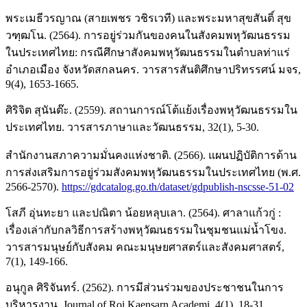
พระเมธีวรญาณ (สายเพชร วชิรเวที) และพระมหาสุขสันติ์ สุข
วฑฺฒโน. (2564). การอยู่ร่วมกันของคนในสังคมพหุวัฒนธรรม
ในประเทศไทย: กรณีศึกษาสังคมพหุวัฒนธรรมในตำบลท่าแร่
อำเภอเมือง จังหวัดสกลนคร. วารสารสันติศึกษาปริทรรศน์ มจร,
9(4), 1653-1665.
ศิริจิต สุนันต๊ะ. (2559). สถานการณ์โต้แย้งเรื่องพหุวัฒนธรรมใน
ประเทศไทย. วารสารภาษาและวัฒนธรรม, 32(1), 5-30.
สำนักงานสภาความมั่นคงแห่งชาติ. (2566). แผนปฏิบัติการด้าน
การส่งเสริมการอยู่ร่วมสังคมพหุวัฒนธรรมในประเทศไทย (พ.ศ.
2566-2570).
https://gdcatalog.go.th/dataset/gdpublish-nscsse-51-02
โสภี อุ่นทะยา และปณิตา น้อยหลุบเลา. (2564). ศาลาแก้วกู่ :
เรื่องเล่ากับกลวิธีการสร้างพหุวัฒนธรรมในชุมชนแม่น้ำโขง.
วารสารมนุษย์กับสังคม คณะมนุษยศาสตร์และสังคมศาสตร์,
7(1), 149-166.
อนุกูล ศิริจันทร์. (2562). การมีส่วนร่วมของประชาชนในการ
บริหารงาน. Journal of Roi Kaensarn Academi, 4(1), 18-31.