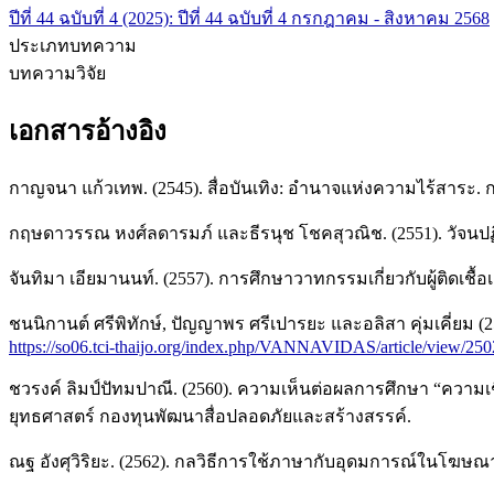
ปีที่ 44 ฉบับที่ 4 (2025): ปีที่ 44 ฉบับที่ 4 กรกฎาคม - สิงหาคม 2568
ประเภทบทความ
บทความวิจัย
เอกสารอ้างอิง
กาญจนา แก้วเทพ. (2545). สื่อบันเทิง: อำนาจแห่งความไร้สาระ. กร
กฤษดาวรรณ หงศ์ลดารมภ์ และธีรนุช โชคสุวณิช. (2551). วัจนป
จันทิมา เอียมานนท์. (2557). การศึกษาวาทกรรมเกี่ยวกับผู้ติดเ
ชนนิกานต์ ศรีพิทักษ์, ปัญญาพร ศรีเปารยะ และอลิสา คุ่มเคี่ยม 
https://so06.tci-thaijo.org/index.php/VANNAVIDAS/article/view/25
ชวรงค์ ลิมป์ปัทมปาณี. (2560). ความเห็นต่อผลการศึกษา “ควา
ยุทธศาสตร์ กองทุนพัฒนาสื่อปลอดภัยและสร้างสรรค์.
ณฐ อังศุวิริยะ. (2562). กลวิธีการใช้ภาษากับอุดมการณ์ในโ