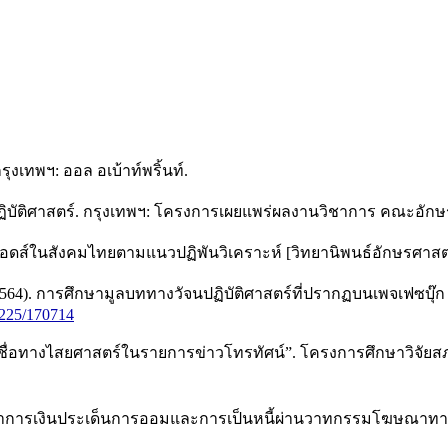
ุงเทพฯ: ออล อเบ้าท์พริ้นท์.
ฏิบัติศาสตร์. กรุงเทพฯ: โครงการเผยแพร่ผลงานวิชาการ คณะอักษ
ชื้อเอดส์ในสังคมไทยตามแนวปฏิพันวิเคราะห์ [วิทยานิพนธ์อักษรศาส
(2564). การศึกษามูลบททางวัจนปฏิบัติศาสตร์ที่ปรากฏบนเพจเฟซบุ๊ก
0225/170714
มเชื่อทางไสยศาสตร์ในรายการข่าวโทรทัศน์”. โครงการศึกษาวิจัย
ฆษณาการเงินประเด็นการออมและการเป็นหนี้ผ่านวาทกรรมโฆษณาทาง