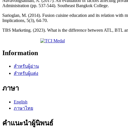
Navavongsathian, A. (2017). An evaluation of factors affecting priva
Administration (pp. 537-544). Southeast Bangkok College.
Sarioglan, M. (2014). Fusion cuisine education and its relation with
Implications, 5(3), 64-70.
TBS Marketing. (2023). What is the difference between ATL, BTL and T
Information
สำหรับผู้อ่าน
สำหรับผู้แต่ง
ภาษา
English
ภาษาไทย
คำแนะนำผู้นิพนธ์