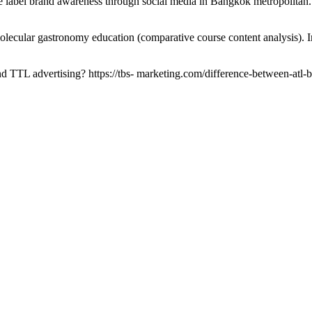
te label brand awareness through social media in Bangkok metropolitan
 molecular gastronomy education (comparative course content analysis).
TL advertising? https://tbs- marketing.com/difference-between-atl-btl