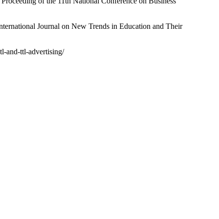
. Proceeding of the 11th National Conference on Business
 International Journal on New Trends in Education and Their
-and-ttl-advertising/