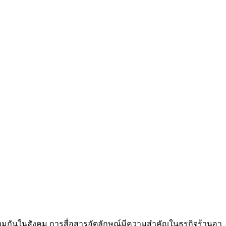
กันในสังคม การสื่อสารอัตลักษณ์มีความสำคัญในธุรกิจร้านอา