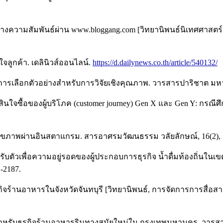
สร้างความสัมพันธ์ผ่าน www.bloggang.com [วิทยานิพนธ์นิเทศศาสตร
ดใจลูกค้า. เดลินิวส์ออนไลน์.
https://d.dailynews.co.th/article/540132/
์การเลือกตัวอย่างสำหรับการวิจัยเชิงคุณภาพ. วารสารปาริชาต มหาว
นใจซื้อของผู้บริโภค (customer journey) Gen X และ Gen Y: กรณีศึ
นสุขภาพผ่านอินสตาแกรม. สารอาศรมวัฒนธรรม วลัยลักษณ์, 16(2), 
บตัวเพื่อความอยู่รอดของผู้ประกอบการธุรกิจ น้ำดื่มท้องถิ่นในเขตอ
-2187.
กิจร้านอาหารในจังหวัดจันทบุรี [วิทยานิพนธ์, การจัดการการสื่
หรับธุรกิจร้านอาหารริมทางสมัยใหม่ใน กรุงเทพมหานคร. วารสารป