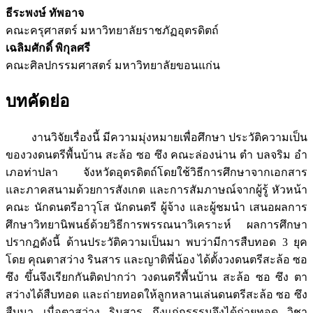
ธีระพงษ์ ทัพอาจ
คณะครุศาสตร์ มหาวิทยาลัยราชภัฏอุตรดิตถ์
เฉลิมศักดิ์ พิกุลศรี
คณะศิลปกรรมศาสตร์ มหาวิทยาลัยขอนแก่น
บทคัดย่อ
งานวิจัยเรื่องนี้ มีความมุ่งหมายเพื่อศึกษา ประวัติความเป็น
ของวงดนตรีพื้นบ้าน สะล้อ ซอ ซึง คณะล่องน่าน ตำ บลจริม อำ
เภอท่าปลา จังหวัดอุตรดิตถ์โดยใช้วิธีการศึกษาจากเอกสาร
และภาคสนามด้วยการสังเกต และการสัมภาษณ์จากผู้รู้ หัวหน้า
คณะ นักดนตรีอาวุโส นักดนตรี ผู้จ้าง และผู้ชมนำ เสนอผลการ
ศึกษาวิทยานิพนธ์ด้วยวิธีการพรรณนาวิเคราะห์ ผลการศึกษา
ปรากฏดังนี้ ด้านประวัติความเป็นมา พบว่ามีการสืบทอด 3 ยุค
โดย คุณตาสว่าง รินสาร และญาติพี่น้อง ได้ตั้งวงดนตรีสะล้อ ซอ
ซึง ขึ้นจึงเรียกกันติดปากว่า วงดนตรีพื้นบ้าน สะล้อ ซอ ซึง ตา
สว่างได้สืบทอด และถ่ายทอดให้ลูกหลานเล่นดนตรีสะล้อ ซอ ซึง
สืบมา เมื่อตาสว่าง รินสาร ถึงแก่กรรรมจึงได้ถ่ายทอด วิชา