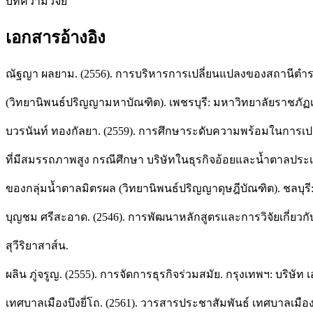
บทความวิจัย
เอกสารอ้างอิง
ณัฐญา ผลยาม. (2556). การบริหารการเปลี่ยนแปลงของสถานีตำรวจ
(วิทยานิพนธ์ปริญญามหาบัณฑิต). เพชรบุรี: มหาวิทยาลัยราชภัฏเ
บวรนันท์ ทองกัลยา. (2559). การศึกษาระดับความพร้อมในการเปล
ที่มีสมรรถภาพสูง กรณีศึกษา บริษัทในธุรกิจอ้อยและน้ำตาลปร
ของกลุ่มน้ำตาลมิตรผล (วิทยานิพนธ์ปริญญาดุษฎีบัณฑิต). ชลบุรี
บุญชม ศรีสะอาด. (2546). การพัฒนาหลักสูตรและการวิจัยเกี่ยวกั
สุวีริยาสาส์น.
ผลิน ภู่จรูญ. (2555). การจัดการธุรกิจร่วมสมัย. กรุงเทพฯ: บริษัท 
เทศบาลเมืองบึงยี่โถ. (2561). วารสารประชาสัมพันธ์ เทศบาลเมือ