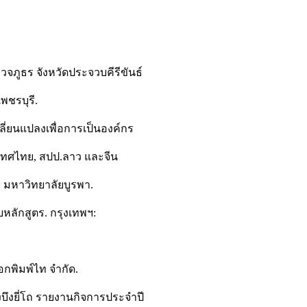
ภูธร จังหวัดประจวบคีรีขันธ์
พชรบุรี.
ี่ยนแปลงเพื่อการเป็นองค์กร
ะเทศไทย, สปป.ลาว และจีน
: มหาวิทยาลัยบูรพา.
บหลักสูตร. กรุงเทพฯ:
เอกพิมพ์ไท จำกัด.
งบึงยี่โถ รายงานกิจการประจำปี