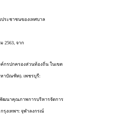
สำหรับประชาชนของเทศบาล
คม 2563, จาก
งค์กรปกครองส่วนท้องถิ่น ในเขต
าบัณฑิต). เพชรบุรี:
นการพัฒนาคุณภาพการบริหารจัดการ
 กรุงเทพฯ: จุฬาลงกรณ์