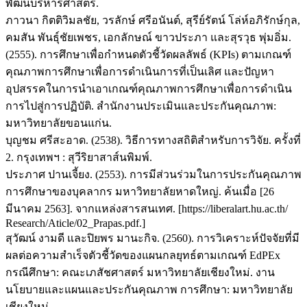
พัฒนบริหารศาสตร์.
ภาวนา กิตติวิมลชัย, วรลักษ์ ศรีอนันต์, สุรีย์รัตน์ โล่ห์อภิรักษ์กุล,
คมสัน พันธุ์ชัยเพชร, เอกลักษณ์ ขาวประภา และสุรวุธ พุ่มอิ่ม.
(2555). การศึกษาเพื่อกำหนดตัวชี้วัดผลลัพธ์ (KPIs) ตามเกณฑ์
คุณภาพการศึกษาเพื่อการดำเนินการที่เป็นเลิศ และปัญหา
อุปสรรคในการนำเอาเกณฑ์คุณภาพการศึกษาเพื่อการดำเนิน
การไปสู่การปฏิบัติ. สำนักงานประเมินและประกันคุณภาพ:
มหาวิทยาลัยขอนแก่น.
บุญชม ศรีสะอาด. (2538). วิธีการทางสถิติสำหรับการวิจัย. ครั้งที่
2. กรุงเทพฯ : สุวีริยาสาส์นพิมพ์.
ประภาศ ปานเจี้ยง. (2553). การมีส่วนร่วมในการประกันคุณภาพ
การศึกษาของบุคลากร มหาวิทยาลัยหาดใหญ่. ค้นเมื่อ [26
มีนาคม 2563]. จากแหล่งสารสนเทศ. [https://liberalart.hu.ac.th/
Research/Aticle/02_Prapas.pdf.]
สุวัฒน์ งามดี และปิยพร มานะกิจ. (2560). การวิเคราะห์ปัจจัยที่มี
ผลต่อความสำเร็จตัวชี้วัดของแผนกลยุทธ์ตามเกณฑ์ EdPEx
กรณีศึกษา: คณะเภสัชศาสตร์ มหาวิทยาลัยเชียงใหม่. งาน
นโยบายและแผนและประกันคุณภาพ การศึกษา: มหาวิทยาลัย
เชียงใหม่.