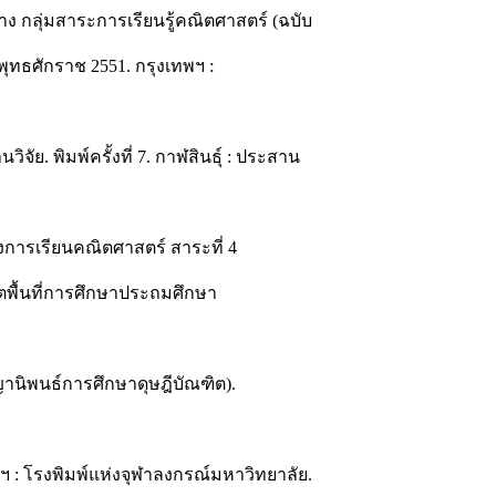
าง กลุ่มสาระการเรียนรู้คณิตศาสตร์ (ฉบับ
ุทธศักราช 2551. กรุงเทพฯ :
วิจัย. พิมพ์ครั้งที่ 7. กาฬสินธุ์ : ประสาน
งการเรียนคณิตศาสตร์ สาระที่ 4
ขตพื้นที่การศึกษาประถมศึกษา
ญานิพนธ์การศึกษาดุษฎีบัณฑิต).
พฯ : โรงพิมพ์แห่งจุฬาลงกรณ์มหาวิทยาลัย.