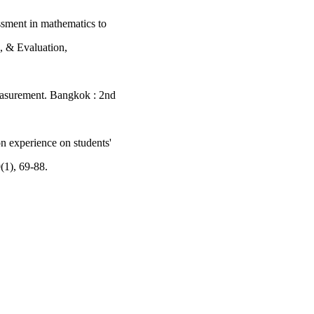
essment in mathematics to
h, & Evaluation,
easurement. Bangkok : 2nd
n experience on students'
(1), 69‐88.