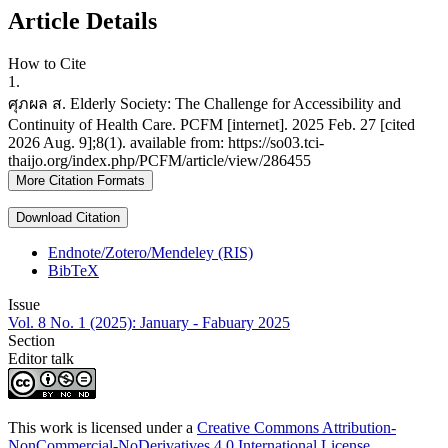
Article Details
How to Cite
1.
ศุภผล ส. Elderly Society: The Challenge for Accessibility and
Continuity of Health Care. PCFM [internet]. 2025 Feb. 27 [cited
2026 Aug. 9];8(1). available from: https://so03.tci-
thaijo.org/index.php/PCFM/article/view/286455
More Citation Formats
Download Citation
Endnote/Zotero/Mendeley (RIS)
BibTeX
Issue
Vol. 8 No. 1 (2025): January - Fabuary 2025
Section
Editor talk
This work is licensed under a
Creative Commons Attribution-
NonCommercial-NoDerivatives 4.0 International License
.