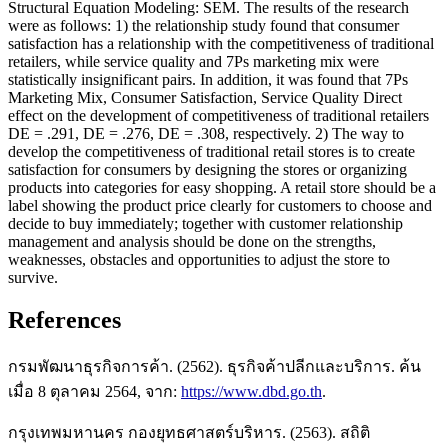
Structural Equation Modeling: SEM. The results of the research
were as follows: 1) the relationship study found that consumer
satisfaction has a relationship with the competitiveness of traditional
retailers, while service quality and 7Ps marketing mix were
statistically insignificant pairs. In addition, it was found that 7Ps
Marketing Mix, Consumer Satisfaction, Service Quality Direct
effect on the development of competitiveness of traditional retailers
DE = .291, DE = .276, DE = .308, respectively. 2) The way to
develop the competitiveness of traditional retail stores is to create
satisfaction for consumers by designing the stores or organizing
products into categories for easy shopping. A retail store should be a
label showing the product price clearly for customers to choose and
decide to buy immediately; together with customer relationship
management and analysis should be done on the strengths,
weaknesses, obstacles and opportunities to adjust the store to
survive.
References
กรมพัฒนาธุรกิจการค้า. (2562). ธุรกิจค้าปลีกและบริการ. ค้น
เมื่อ 8 ตุลาคม 2564, จาก:
https://www.dbd.go.th
.
กรุงเทพมหานคร กองยุทธศาสตร์บริหาร. (2563). สถิติ