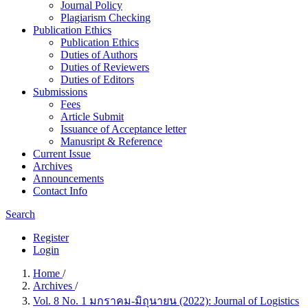
Journal Policy
Plagiarism Checking
Publication Ethics
Publication Ethics
Duties of Authors
Duties of Reviewers
Duties of Editors
Submissions
Fees
Article Submit
Issuance of Acceptance letter
Manusript & Reference
Current Issue
Archives
Announcements
Contact Info
Search
Register
Login
Home
/
Archives
/
Vol. 8 No. 1 มกราคม-มิถุนายน (2022): Journal of Logistics