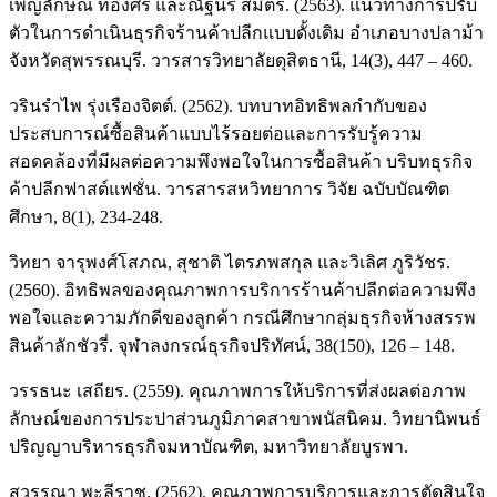
เพ็ญลักษณ์ ทองศรี และณัฐนรี สมิตร. (2563). แนวทางการปรับ
ตัวในการดำเนินธุรกิจร้านค้าปลีกแบบดั้งเดิม อำเภอบางปลาม้า
จังหวัดสุพรรณบุรี. วารสารวิทยาลัยดุสิตธานี, 14(3), 447 – 460.
วรินรำไพ รุ่งเรืองจิตต์. (2562). บทบาทอิทธิพลกำกับของ
ประสบการณ์ซื้อสินค้าแบบไร้รอยต่อและการรับรู้ความ
สอดคล้องที่มีผลต่อความพึงพอใจในการซื้อสินค้า บริบทธุรกิจ
ค้าปลีกฟาสต์แฟชั่น. วารสารสหวิทยาการ วิจัย ฉบับบัณฑิต
ศึกษา, 8(1), 234-248.
วิทยา จารุพงศ์โสภณ, สุชาติ ไตรภพสกุล และวิเลิศ ภูริวัชร.
(2560). อิทธิพลของคุณภาพการบริการร้านค้าปลีกต่อความพึง
พอใจและความภักดีของลูกค้า กรณีศึกษากลุ่มธุรกิจห้างสรรพ
สินค้าลักชัวรี่. จุฬาลงกรณ์ธุรกิจปริทัศน์, 38(150), 126 – 148.
วรรธนะ เสถียร. (2559). คุณภาพการให้บริการที่ส่งผลต่อภาพ
ลักษณ์ของการประปาส่วนภูมิภาคสาขาพนัสนิคม. วิทยานิพนธ์
ปริญญาบริหารธุรกิจมหาบัณฑิต, มหาวิทยาลัยบูรพา.
สุวรรณา พะลีราช. (2562). คุณภาพการบริการและการตัดสินใจ