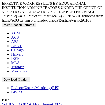
EFFECTIVE WORK RESULTS BY EDUCATIONAL
INSTITUTION ADMINISTRATORS UNDER THE OFFICE OF
VOCATIONAL EDUCATION SUPHANBURI PROVINCE.
Journal of MCU Phetchaburi Review
,
8
(2), 287–301. retrieved from
https://so03.tci-thaijo.org/index.php/JPR/article/view/291105
More Citation Formats
ACM
ACS
APA
ABNT
Chicago
Harvard
IEEE
MLA
Turabian
Vancouver
Download Citation
Endnote/Zotero/Mendeley (RIS)
BibTeX
Issue
Vol. 8 No. 2 (2025): May - August 2025