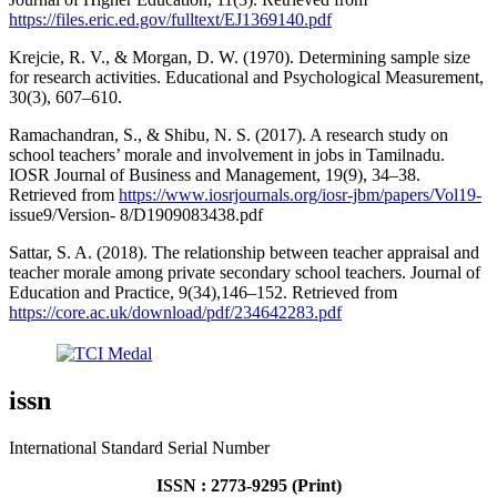
https://files.eric.ed.gov/fulltext/EJ1369140.pdf
Krejcie, R. V., & Morgan, D. W. (1970). Determining sample size
for research activities. Educational and Psychological Measurement,
30(3), 607–610.
Ramachandran, S., & Shibu, N. S. (2017). A research study on
school teachers’ morale and involvement in jobs in Tamilnadu.
IOSR Journal of Business and Management, 19(9), 34–38.
Retrieved from
https://www.iosrjournals.org/iosr-jbm/papers/Vol19-
issue9/Version- 8/D1909083438.pdf
Sattar, S. A. (2018). The relationship between teacher appraisal and
teacher morale among private secondary school teachers. Journal of
Education and Practice, 9(34),146–152. Retrieved from
https://core.ac.uk/download/pdf/234642283.pdf
issn
International Standard Serial Number
ISSN : 2773-9295 (Print)