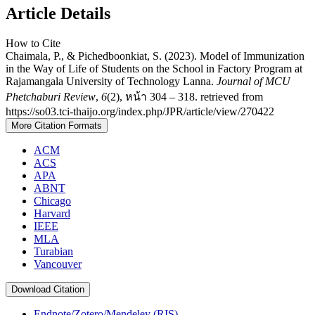
Article Details
How to Cite
Chaimala, P., & Pichedboonkiat, S. (2023). Model of Immunization
in the Way of Life of Students on the School in Factory Program at
Rajamangala University of Technology Lanna.
Journal of MCU
Phetchaburi Review
,
6
(2), หน้า 304 – 318. retrieved from
https://so03.tci-thaijo.org/index.php/JPR/article/view/270422
More Citation Formats
ACM
ACS
APA
ABNT
Chicago
Harvard
IEEE
MLA
Turabian
Vancouver
Download Citation
Endnote/Zotero/Mendeley (RIS)