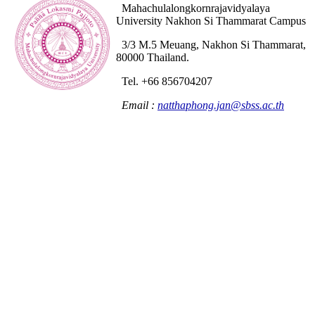
Mahachulalongkornrajavidyalaya
University Nakhon Si Thammarat Campus
3/3 M.5 Meuang, Nakhon Si Thammarat,
80000 Thailand.
Tel. +66 856704207
Email :
natthaphong.jan@sbss.ac.th