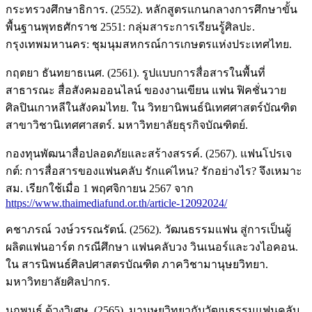
กระทรวงศึกษาธิการ. (2552). หลักสูตรแกนกลางการศึกษาขั้น
พื้นฐานพุทธศักราช 2551: กลุ่มสาระการเรียนรู้ศิลปะ.
กรุงเทพมหานคร: ชุมนุมสหกรณ์การเกษตรแห่งประเทศไทย.
กฤตยา ธันทยาธเนศ. (2561). รูปแบบการสื่อสารในพื้นที่
สาธารณะ สื่อสังคมออนไลน์ ของงานเขียน แฟน ฟิคชั่นวาย
ศิลปินเกาหลีในสังคมไทย. ใน วิทยานิพนธ์นิเทศศาสตร์บัณฑิต
สาขาวิชานิเทศศาสตร์. มหาวิทยาลัยธุรกิจบัณฑิตย์.
กองทุนพัฒนาสื่อปลอดภัยและสร้างสรรค์. (2567). แฟนโปรเจ
กต์: การสื่อสารของแฟนคลับ รักแค่ไหน? รักอย่างไร? จึงเหมาะ
สม. เรียกใช้เมื่อ 1 พฤศจิกายน 2567 จาก
https://www.thaimediafund.or.th/article-12092024/
คชาภรณ์ วงษ์วรรณรัตน์. (2562). วัฒนธรรมแฟน สู่การเป็นผู้
ผลิตแฟนอาร์ต กรณีศึกษา แฟนคลับวง วินเนอร์และวงไอคอน.
ใน สารนิพนธ์ศิลปศาสตรบัณฑิต ภาควิชามานุษยวิทยา.
มหาวิทยาลัยศิลปากร.
นฤพนธ์ ด้วงวิเศษ. (2565). มานุษยวิทยากับวัฒนธรรมแฟนคลับ