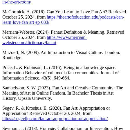
in-the-art-room/
McCormick, A. (2016). Can You Learn to Love Fan Art? Retrieved
October 25, 2024, from
https://theartofeducation.edu/podcasts/can-
learn-love-fan-art-ep-033/
Merriam-Webster. (2024). Fanart Definition & Meaning. Retrieved
October 25, 2024, from
https://www.merriam-
webster.com/dictionary/fanart
Mirzoeff, N. (2009). An Introduction to Visual Culture. London:
Routledge.
Price, L. & Robinson, L. (2016). Being in a knowledge space:
Information Behavior of cult media fan communities. Journal of
Information Science, 43(5), 649-664.
Samuelsson, S. W. (2023). Fan Art and Creative Community: The
Meaning of Art in Online Fandom. In Bachelor Thesis in Art
History. Upsala University.
Segev, R. & Kroshus, E. (2020). Fan Art: Appropriation or
Appreciation? Retrieved October 20, 2024, from
https://segevllp.com/fan-art-appropriation-or-appreciation/
Seymour, J. (2018). Homage, Collaboration, or Intervention: How