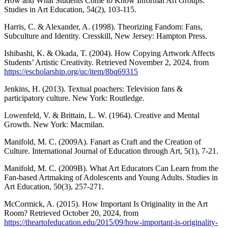
How and What Students Come to Know Informal Art Groups.
Studies in Art Education, 54(2), 103-115.
Harris, C. & Alexander, A. (1998). Theorizing Fandom: Fans,
Subculture and Identity. Cresskill, New Jersey: Hampton Press.
Ishibashi, K. & Okada, T. (2004). How Copying Artwork Affects
Students’ Artistic Creativity. Retrieved November 2, 2024, from
https://escholarship.org/uc/item/8bq69315
Jenkins, H. (2013). Textual poachers: Television fans &
participatory culture. New York: Routledge.
Lowenfeld, V. & Brittain, L. W. (1964). Creative and Mental
Growth. New York: Macmilan.
Manifold, M. C. (2009A). Fanart as Craft and the Creation of
Culture. International Journal of Education through Art, 5(1), 7-21.
Manifold, M. C. (2009B). What Art Educators Can Learn from the
Fan-based Artmaking of Adolescents and Young Adults. Studies in
Art Education, 50(3), 257-271.
McCormick, A. (2015). How Important Is Originality in the Art
Room? Retrieved October 20, 2024, from
https://theartofeducation.edu/2015/09/how-important-is-originality-