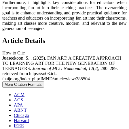
Furthermore, it highlights key considerations for educators when
incorporating fan art into their teaching practices. The overarching
goal is to enhance understanding and provide practical guidance for
teachers and educators on incorporating fan art into their classrooms,
making art classes more creative, modern, and relevant to the new
generation of teenagers.
Article Details
How to Cite
Juaseekoon, S. . (2025). FAN ART: A CREATIVE APPROACH
TO LEARNING ART FOR THE NEW GENERATION OF
TEENAGERS.
Journal of MCU Nakhondhat
,
12
(2), 280–289.
retrieved from https://so03.tci-
thaijo.org/index.php/JMND/article/view/285504
More Citation Formats
ACM
ACS
APA
ABNT
Chicago
Harvard
IEEE