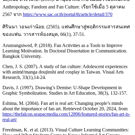
Anthropology, Fandom and Fan Culture. เรียกใช้เมื่อ 5 ตุลาคม
2567 จาก
https://www.sac.or.th/portal/th/article/detail/370
ศิรินนา วอนเก่าน้อย. (2565). แฟนศึกษาสู่พฤติกรรมสารสนเทศ
ของแฟน. วารสารห้องสมุด, 66(1), 37-51.
Arunrangsiwed, P. (2018). Fan Activities as a Tools to Improve
Learning Motivation. In Doctoral Dissertation in Communication.
Bangkok University.
Chen, J. S. (2007). A study of fan culture: Adolescent experiences
with animé/manga doujinshi and cosplay in Taiwan. Visual Arts
Research, 33(1),14-24.
Davis, J. (1997). Drawing’s Demise: U-Shape Development in
Graphic Symbolization. Studies in Art Education, 38(3), 132-157.
Eshima, M. (2004). Fan art is real art: Changing people’s minds
about the importance of fan art. Retrieved October 20, 2024, from
https://thefalcon.seapacmedia.com/12896/featured-stories/fan-art-is-
real-art/
Freedman, K. et al. (2013). Visual Culture Learning Communities: