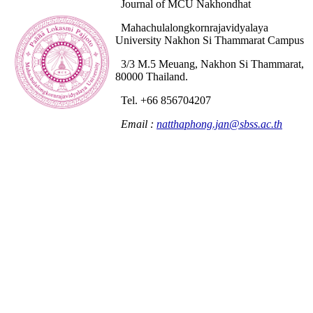
Journal of MCU Nakhondhat
Mahachulalongkornrajavidyalaya
University Nakhon Si Thammarat Campus
3/3 M.5 Meuang, Nakhon Si Thammarat,
80000 Thailand.
Tel. +66 856704207
Email :
natthaphong.jan@sbss.ac.th