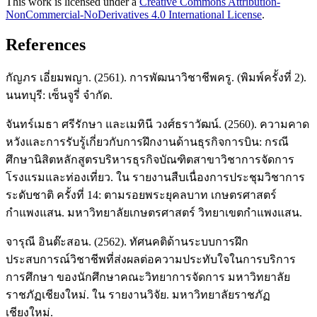
This work is licensed under a
Creative Commons Attribution-
NonCommercial-NoDerivatives 4.0 International License
.
References
กัญภร เอี่ยมพญา. (2561). การพัฒนาวิชาชีพครู. (พิมพ์ครั้งที่ 2).
นนทบุรี: เซ็นจูรี่ จำกัด.
จันทร์เมธา ศรีรักษา และเมทินี วงศ์ธราวัฒน์. (2560). ความคาด
หวังและการรับรู้เกี่ยวกับการฝึกงานด้านธุรกิจการบิน: กรณี
ศึกษานิสิตหลักสูตรบริหารธุรกิจบัณฑิตสาขาวิชาการจัดการ
โรงแรมและท่องเที่ยว. ใน รายงานสืบเนื่องการประชุมวิชาการ
ระดับชาติ ครั้งที่ 14: ตามรอยพระยุคลบาท เกษตรศาสตร์
กำแพงแสน. มหาวิทยาลัยเกษตรศาสตร์ วิทยาเขตกำแพงแสน.
จารุณี อินต๊ะสอน. (2562). ทัศนคติด้านระบบการฝึก
ประสบการณ์วิชาชีพที่ส่งผลต่อความประทับใจในการบริการ
การศึกษา ของนักศึกษาคณะวิทยาการจัดการ มหาวิทยาลัย
ราชภัฏเชียงใหม่. ใน รายงานวิจัย. มหาวิทยาลัยราชภัฏ
เชียงใหม่.