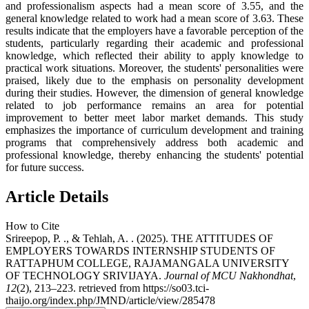
and professionalism aspects had a mean score of 3.55, and the
general knowledge related to work had a mean score of 3.63. These
results indicate that the employers have a favorable perception of the
students, particularly regarding their academic and professional
knowledge, which reflected their ability to apply knowledge to
practical work situations. Moreover, the students' personalities were
praised, likely due to the emphasis on personality development
during their studies. However, the dimension of general knowledge
related to job performance remains an area for potential
improvement to better meet labor market demands. This study
emphasizes the importance of curriculum development and training
programs that comprehensively address both academic and
professional knowledge, thereby enhancing the students' potential
for future success.
Article Details
How to Cite
Srireepop, P. ., & Tehlah, A. . (2025). THE ATTITUDES OF
EMPLOYERS TOWARDS INTERNSHIP STUDENTS OF
RATTAPHUM COLLEGE, RAJAMANGALA UNIVERSITY
OF TECHNOLOGY SRIVIJAYA.
Journal of MCU Nakhondhat
,
12
(2), 213–223. retrieved from https://so03.tci-
thaijo.org/index.php/JMND/article/view/285478