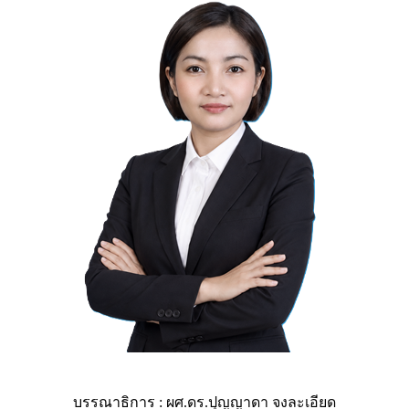
บรรณาธิการ : ผศ.ดร.ปุญญาดา จงละเอียด