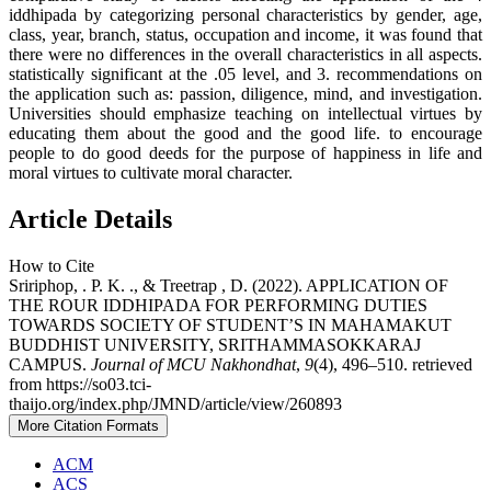
iddhipada by categorizing personal characteristics by gender, age,
class, year, branch, status, occupation and income, it was found that
there were no differences in the overall characteristics in all aspects.
statistically significant at the .05 level, and 3. recommendations on
the application such as: passion, diligence, mind, and investigation.
Universities should emphasize teaching on intellectual virtues by
educating them about the good and the good life. to encourage
people to do good deeds for the purpose of happiness in life and
moral virtues to cultivate moral character.
Article Details
How to Cite
Sririphop, . P. K. ., & Treetrap , D. (2022). APPLICATION OF
THE ROUR IDDHIPADA FOR PERFORMING DUTIES
TOWARDS SOCIETY OF STUDENT’S IN MAHAMAKUT
BUDDHIST UNIVERSITY, SRITHAMMASOKKARAJ
CAMPUS.
Journal of MCU Nakhondhat
,
9
(4), 496–510. retrieved
from https://so03.tci-
thaijo.org/index.php/JMND/article/view/260893
More Citation Formats
ACM
ACS