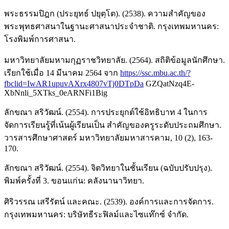
พระธรรมปิฎก (ประยุทธ์ ปยุตฺโต). (2538). ความสำคัญของ
พระพุทธศาสนาในฐานะศาสนาประจำชาติ. กรุงเทพมหานคร:
โรงพิมพ์การศาสนา.
มหาวิทยาลัยมหามกุฏราชวิทยาลัย. (2564). สถิติข้อมูลนักศึกษา.
เรียกใช้เมื่อ 14 มีนาคม 2564 จาก
https://ssc.mbu.ac.th/?
fbclid=IwAR1upuvAXrx4807vTj0DTpDa
GZQatNzq4E-
XbNnli_5XTks_0eARNFi1Big
ลักขณา สริวัฒน์. (2554). การประยุกต์ใช้อิทธิบาท 4 ในการ
จัดการเรียนรู้ที่เน้นผู้เรียนเป็น สำคัญของครูระดับประถมศึกษา.
วารสารศึกษาศาสตร์ มหาวิทยาลัยมหาสารคาม, 10 (2), 163-
170.
ลักขณา สริวัฒน์. (2554). จิตวิทยาในชั้นเรียน (ฉบับปรับปรุง).
พิมพ์ครั้งที่ 3. ขอนแก่น: คลังนานาวิทยา.
ศิริวรรณ เสรีรัตน์ และคณะ. (2539). องค์การและการจัดการ.
กรุงเทพมหานคร: บริษัทธีระฟิลม์และไซแท๊กซ์ จำกัด.