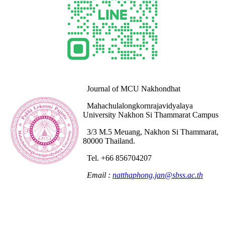
Journal of MCU Nakhondhat
Mahachulalongkornrajavidyalaya
University Nakhon Si Thammarat Campus
3/3 M.5 Meuang, Nakhon Si Thammarat,
80000 Thailand.
Tel. +66 856704207
Email :
natthaphong.jan@sbss.ac.th