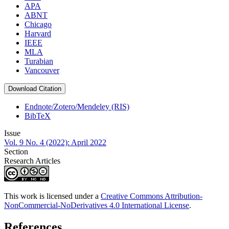
APA
ABNT
Chicago
Harvard
IEEE
MLA
Turabian
Vancouver
Download Citation
Endnote/Zotero/Mendeley (RIS)
BibTeX
Issue
Vol. 9 No. 4 (2022): April 2022
Section
Research Articles
This work is licensed under a
Creative Commons Attribution-
NonCommercial-NoDerivatives 4.0 International License
.
References