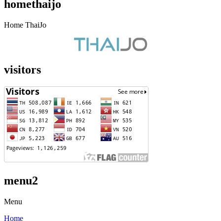
homethaijo
Home ThaiJo
visitors
menu2
Menu
Home