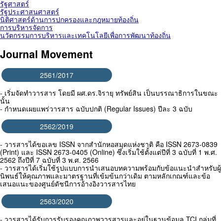
รัฐศาสตร์
รัฐประศาสนศาสตร์
นิติศาสตร์ด้านการปกครองและกฎหมายท้องถิ่น
การบริหารจัดการ
นวัตกรรมการบริหารและเทคโนโลยีเพื่อการพัฒนาท้องถิ่น
Journal Movement
2561/2017
- เริ่มจัดทำวารสาร โดยมี ผศ.ดร.จิรายุ ทรัพย์สิน เป็นบรรณาธิการในขณะ
นั้น
- กำหนดเผยแพร่วารสาร ฉบับปกติ (Regular Issues) ปีละ 3 ฉบับ
2562/2019
- วารสารได้ขอเลข ISSN จากสำนักหอสมุดแห่งชาติ คือ ISSN 2673-0839
(Print) และ ISSN 2673-0405 (Online) ซึ่งเริ่มใช้ตั้งแต่ปีที่ 3 ฉบับที่ 1 พ.ศ.
2562 ถึงปีที่ 7 ฉบับที่ 3 พ.ศ. 2566
- วารสารได้เริ่มใช้รูปแบบการนำเสนอบทความพร้อมกับข้อแนะนำสำหรับผู้
นิพนธ์ให้คุณภาพและมาตรฐานที่เข้มข้นกว่าเดิม ตามหลักเกณฑ์และข้อ
เสนอแนะของศูนย์ดัชนีการอ้างอิงวารสารไทย
2563/2020
- วารสารได้รับการรับรองคุณภาพวารสารและอยู่ในฐานข้อมูล TCI กลุ่มที่