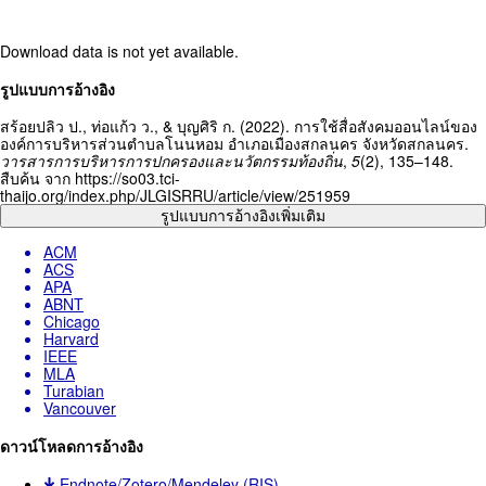
Download data is not yet available.
Article
รูปแบบการอ้างอิง
Details
สร้อยปลิว ป., ท่อแก้ว ว., & บุญศิริ ก. (2022). การใช้สื่อสังคมออนไลน์ของ
องค์การบริหารส่วนตำบลโนนหอม อำเภอเมืองสกลนคร จังหวัดสกลนคร.
วารสารการบริหารการปกครองและนวัตกรรมท้องถิ่น
,
5
(2), 135–148.
สืบค้น จาก https://so03.tci-
thaijo.org/index.php/JLGISRRU/article/view/251959
รูปแบบการอ้างอิงเพิ่มเติม
ACM
ACS
APA
ABNT
Chicago
Harvard
IEEE
MLA
Turabian
Vancouver
ดาวน์โหลดการอ้างอิง
Endnote/Zotero/Mendeley (RIS)