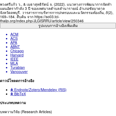
Details
พวงศรีแก้ว ว., & เมธาสุทธิรัตน์ จ. (2022). แนวทางการพัฒนาการจัดทำ
แผนอัตรากำลัง 3 ปี ของเทศบาลตำบลลำนารายณ์ อำเภอชัยบาดาล
จังหวัดลพบุรี.
วารสารการบริหารการปกครองและนวัตกรรมท้องถิ่น
,
5
(2),
169–184. สืบค้น จาก https://so03.tci-
thaijo.org/index.php/JLGISRRU/article/view/250346
รูปแบบการอ้างอิงเพิ่มเติม
ACM
ACS
APA
ABNT
Chicago
Harvard
IEEE
MLA
Turabian
Vancouver
ดาวน์โหลดการอ้างอิง
Endnote/Zotero/Mendeley (RIS)
BibTeX
ประเภทบทความ
บทความวิจัย (Research Articles)