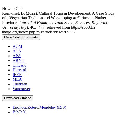
How to Cite
Kamwiset, B. (2022). Cultural Tourism Development: A Case Study
of a Vegetarian Tradition and Worshipping at Shrines in Phuket
Province.
Journal of Humanities and Social Sciences, Rajapruk
University
,
8
(3), 463–477. retrieved from https://so03.tci-
thaijo.org/index.php/rpu/article/view/265332
More Citation Formats
ACM
ACS
APA
ABNT
Chicago
Harvard
IEEE
MLA
Turabian
Vancouver
Download Citation
Endnote/Zotero/Mendeley (RIS)
BibTeX