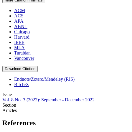
More Citation Formats
ACM
ACS
APA
ABNT
Chicago
Harvard
IEEE
MLA
Turabian
Vancouver
Download Citation
Endnote/Zotero/Mendeley (RIS)
BibTeX
Issue
Vol. 8 No. 3 (2022): September - December 2022
Section
Articles
References