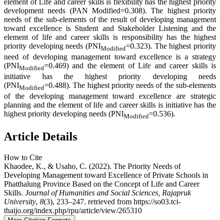
element of Life and career skills is flexibility has the highest priority
development needs (PAN Modified=0.308). The highest priority
needs of the sub-elements of the result of developing management
toward excellence is Student and Stakeholder Listening and the
element of life and career skills is responsibility has the highest
priority developing needs (PNI
=0.323). The highest priority
Modified
need of developing management toward excellence is a strategy
(PNI
=0.469) and the element of Life and career skills is
Modified
initiative has the highest priority developing needs
(PNI
=0.488). The highest priority needs of the sub-elements
Modified
of the developing management toward excellence are strategic
planning and the element of life and career skills is initiative has the
highest priority developing needs (PNI
=0.536).
Modified
Article Details
How to Cite
Khaodee, K., & Usaho, C. (2022). The Priority Needs of
Developing Management toward Excellence of Private Schools in
Phatthalung Province Based on the Concept of Life and Career
Skills.
Journal of Humanities and Social Sciences, Rajapruk
University
,
8
(3), 233–247. retrieved from https://so03.tci-
thaijo.org/index.php/rpu/article/view/265310