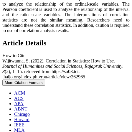
to analyze the relationship of the ordinal-scale variables. The
Pearson coefficient is used to analyze the relationship of the interval
and the ratio scale variables. The interpretations of correlation
statistics are not the similar meaning. Researchers need to
understand these correlation statistics. In addition, caution is required
to use of correlation analysis results.
Article Details
How to Cite
Wijitwanna, S. (2022). Correlation in Statistics: How to Use.
Journal of Humanities and Social Sciences, Rajapruk University
,
8
(2), 1–15. retrieved from https://so03.tci-
thaijo.org/index.php/rpu/article/view/262965
More Citation Formats
ACM
ACS
APA
ABNT
Chicago
Harvard
IEEE
MLA