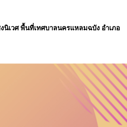
ิงนิเวศ พื้นที่เทศบาลนครแหลมฉบัง อำเภอ