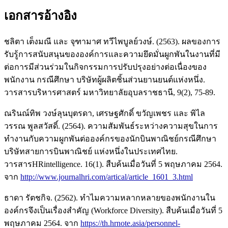
เอกสารอ้างอิง
ชลิตา เต็งมณี และ จุฑามาศ ทวีไพบูลย์วงษ์. (2563). ผลของการ
รับรู้การสนับสนุนขององค์การและความยึดมั่นผูกพันในงานที่มี
ต่อการมีส่วนร่วมในกิจกรรมการปรับปรุงอย่างต่อเนื่องของ
พนักงาน กรณีศึกษา บริษัทผู้ผลิตชิ้นส่วนยานยนต์แห่งหนึ่ง.
วารสารบริหารศาสตร์ มหาวิทยาลัยอุบลราชธานี, 9(2), 75-89.
ณรินณ์ทิพ วงษ์ลุนบุตรดา, เศรษฐศักดิ์ ขวัญเพชร และ พิไล
วรรณ พูลสวัสดิ์. (2564). ความสัมพันธ์ระหว่างความสุขในการ
ทำงานกับความผูกพันต่อองค์กรของนักบินพาณิชย์กรณีศึกษา
บริษัทสายการบินพาณิชย์ แห่งหนึ่งในประเทศไทย.
วารสารHRintelligence. 16(1). สืบค้นเมื่อวันที่ 5 พฤษภาคม 2564.
จาก
http://www.journalhri.com/artical/article_1601_3.html
ธาดา รัตชกิจ. (2562). ทำไมความหลากหลายของพนักงานใน
องค์กรจึงเป็นเรื่องสำคัญ (Workforce Diversity). สืบค้นเมื่อวันที่ 5
พฤษภาคม 2564. จาก
https://th.hrnote.asia/personnel-