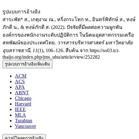
รูปแบบการอ้างอิง
สาระพัด* ส., เกตุงาม ณ., หริ่งกระโทก ท., อินทร์พิทักษ์ ส., หงษ์
ภักดี น., & หงษ์ภักดี ส. (2022). ปัจจัยที่มีผลต่อความผูกพัน
องค์กรของพนักงานระดับปฏิบัติการ ในนิคมอุตสาหกรรมเครือ
สหพัฒน์ของประเทศไทย.
วารสารบริหารศาสตร์ มหาวิทยาลัย
อุบลราชธานี
,
11
(1), 106–126. สืบค้น จาก https://so03.tci-
thaijo.org/index.php/jms_ubu/article/view/252282
รูปแบบการอ้างอิงเพิ่มเติม
ACM
ACS
APA
ABNT
Chicago
Harvard
IEEE
MLA
Turabian
Vancouver
ดาวน์โหลดการอ้างอิง