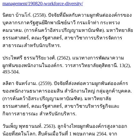
management/190820-workforce-diversity/
นิตยา บ้านโก๋. (2558). ปัจจัยที่มีผลกับความผูกพันต่อองค์กรของ
บุคลากรภาครัฐศูนย์ฝึกพาณิชย์นาวี กรมเจ้าท่า กระทรวง
คมนาคม. (การค้นคว้าอิสระปริญญามหาบัณฑิต). มหาวิทยาลัย
ธรรมศาสตร์, คณะรัฐศาสตร์, สาขาวิชาการบริหารจัดการ
สาธารณะสำหรับนักบริหาร.
ประไพศรี ธรรมวิริยะวงศ์. (2562). แนวทางการพัฒนาความ
ผูกพันของพนักงานในองค์กร. วารสารวิทยาลัยดุสิตธานี. 13(2),
493-504.
ลลิตา จันทร์งาม. (2559). ปัจจัยที่ส่งลต่อความผูกพันต่อองค์กร
ของพนักงานธนาคารออมสิน สำนักงานใหญ่ กลุ่มลูกค้าบุคคล.
(การค้นคว้าอิสระปริญญามหาบัณฑิต). มหาวิทยาลัย
ธรรมศาสตร์, คณะรัฐศาสตร์, สาขาวิชาบริหารรัฐกิจและ
กิจการสาธารณะ สำหรับนักบริหาร.
วันเพ็ญ พุทธานนท์. 2563). ลูกจ้างไทยผูกพันองค์กรสูงลาออก
น้อยที่สุดในโลก. สืบค้นเมื่อวันที่ 1 พฤษภาคม 2564. จาก