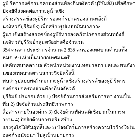
ผูบ้ ริหารองค์กรปกครองส่วนท้องถิ่นจงัหวดั บุรีรัมย์2) เพื่อศึกษา
ปัจจยัที่ส่งผลต่อภาวะผูน้ าเชิง
สร้างสรรคข์องผูบ้ริหารองคก์รปกครองส่วนทอ้งถิ่
นจงัหวดับุรีรัมย์3) เพื่อสร้างรูปแบบพัฒนาภาวะ
ผู้นา เชิงสร้างสรรคข์องผูบ้ริหารองคก์รปกครองส่วนทอ้งถิ่
นจงัหวดับุรีรัมย์กลุ่มตวัอย่างคือจำนวน
354 คนจากประชากรจำนวน 2,835 คนของเทศบาลตำบลท้ัง
หมด 59 แห่งเป็นนายกเทศมนตรี
ปลดัเทศบาลตา บล หัวหน้าหน่วยงานเทศบาลตา บลและพนกังา
นของเทศบาลตา บลการวิจยัคร้ังน้ี
พบว่ารูปแบบพฒั นาภาวะผูน้ าเชิงสร้างสรรค์ของผูบ้ ริหาร
องค์กรปกครองส่วนท้องถิ่นจงัหวดั
บุรีรัมย์ ประกอบด้วย 1) ปัจจยัด้านการส่งเสริมการทา งานเป็น
ทีม 2) ปัจจัยด้านประสิทธิภาพการ
สื่อสารภายในองค์กร 3) ปัจจัยด้านทัศนคติเชิงบวกในการท
างาน 4) ปัจจัยด้านการเสริมสร้าง
แรงจูงใจใฝ่สัมฤทธ์ิและ5) ปัจจยัดา้นการสร้างความไวว้างใจใน
องคก์รอนัจะนา ไปสู่เป้าหมายการ