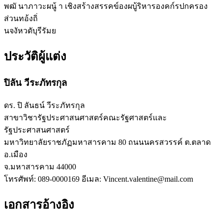
พฒั นาภาวะผนู้ า เชิงสร้างสรรคข์องผบู้ริหารองคก์รปกครอง
ส่วนทอ้งถิ่
นจงัหวดับุรีรัมย
ประวัติผู้แต่ง
ปิลัน วีระภัทรกุล
ดร. ปิ ลันธน์ วีระภัทรกุล
สาขาวิชารัฐประศาสนศาสตร์คณะรัฐศาสตร์และ
รัฐประศาสนศาสตร์
มหาวิทยาลัยราชภัฏมหาสารคาม 80 ถนนนครสวรรค์ ต.ตลาด
อ.เมือง
จ.มหาสารคาม 44000
โทรศัพท์: 089-0000169 อีเมล: Vincent.valentine@mail.com
เอกสารอ้างอิง