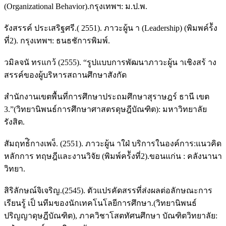
(Organizational Behavior).กรุงเทพฯ: ม.ป.พ.
รังสรรค์ ประเสริฐศรี.( 2551). ภาวะผู้น า (Leadership) (พิมพค์ร้ัง
ที่2). กรุงเทพฯ: ธนธชัการพิมพ์.
วมิลจนั ทรแกว้ (2555). “รูปแบบการพัฒนาภาวะผู้น าเชิงสร้ าง
สรรค์ของผู้บริหารสถานศึกษาสังกัด
สำนักงานเขตพื้นที่การศึกษาประถมศึกษาสุราษฎร์ ธานี เขต
3.”(วิทยานิพนธ์การศึกษาศาสตรดุษฎีบัณฑิต): มหาวิทยาลัย
รังสิต.
สัมฤทธ์ิกางเพง็. (2551). ภาวะผู้น าใฝ่ บริการในองค์การ:แนวคิด
หลักการ ทฤษฎีและงานวิจัย (พิมพ์คร้ังที่2).ขอนแก่น : คลังนานา
วิทยา.
สิริลักษณ์จิเจริญ.(2545). ตัวแปรคัดสรรที่ส่งผลต่อลักษณะการ
เรียนรู้ เป็ นทีมของนักเทคโนโลยีการศึกษา.(วิทยานิพนธ์
ปริญญาดุษฎีบัณฑิต), ภาควิชาโสตทัศนศึกษา บัณฑิตวิทยาลัย: