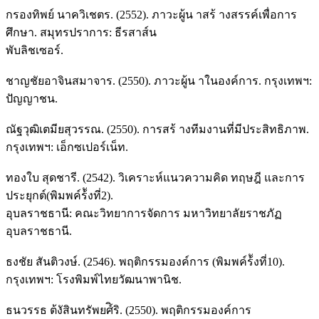
กรองทิพย์ นาควิเชตร. (2552). ภาวะผู้น าสร้ างสรรค์เพื่อการ
ศึกษา. สมุทรปราการ: ธีรสาส์น
พับลิชเซอร์.
ชาญชัยอาจินสมาจาร. (2550). ภาวะผู้น าในองค์การ. กรุงเทพฯ:
ปัญญาชน.
ณัฐวุฒิเตมียสุวรรณ. (2550). การสร้ างทีมงานที่มีประสิทธิภาพ.
กรุงเทพฯ: เอ็กซเปอร์เน็ท.
ทองใบ สุดชารี. (2542). วิเคราะห์แนวความคิด ทฤษฎี และการ
ประยุกต์(พิมพค์ร้ังที่2).
อุบลราชธานี: คณะวิทยาการจัดการ มหาวิทยาลัยราชภัฏ
อุบลราชธานี.
ธงชัย สันติวงษ์. (2546). พฤติกรรมองค์การ (พิมพค์ร้ังที่10).
กรุงเทพฯ: โรงพิมพ์ไทยวัฒนาพานิช.
ธนวรรธ ต้งัสินทรัพยศ์ิริ. (2550). พฤติกรรมองค์การ